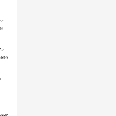
ene
er
Sie
malen
u
ahren.