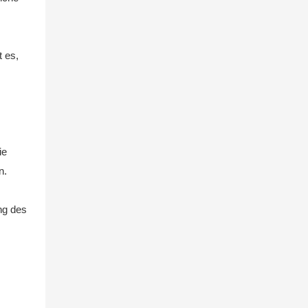
t es,
ie
n.
ng des