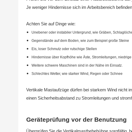
Je weniger Hindernisse sich im Arbeitsbereich befinden, d
Achten Sie auf Dinge wie:
Unebener oder instabiler Untergrund, wie Gräben, Schlaglöche
Gegenstände auf dem Boden, wie zum Beispiel große Steine
Eis, loser Schmutz oder rutschige Stellen
Hindernisse über Kopfhöhe wie Äste, Stromleitungen, niedri
Weitere schwere Maschinen sind in der Nähe im Einsatz.
Schlechtes Wetter, wie starker Wind, Regen oder Schnee
Vertikale Mastaufzüge dürfen bei starkem Wind nicht i
einen Sicherheitsabstand zu Stromleitungen und stromf
Geräteprüfung vor der Benutzung
Überprüfen Sie die Vertikalmasthebebühne sorgfältig, 