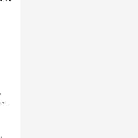
s
ers.
n