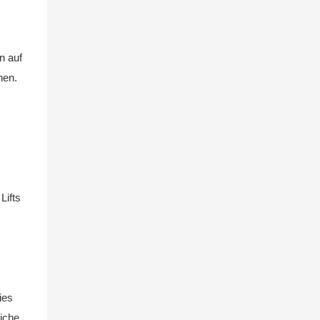
n auf
hen.
Lifts
ies
liche