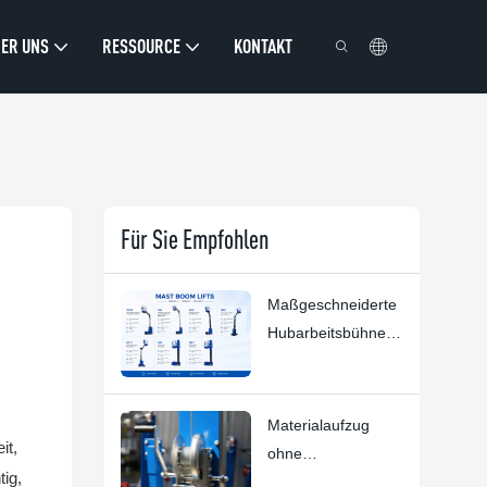
ER UNS
RESSOURCE
KONTAKT
Für Sie Empfohlen
Maßgeschneiderte
Hubarbeitsbühnen |
HYNEE R&D –
Kundenspezifische
Lösungen für
Materialaufzug
diverse Branchen
it,
ohne
tig,
Kompromisse: