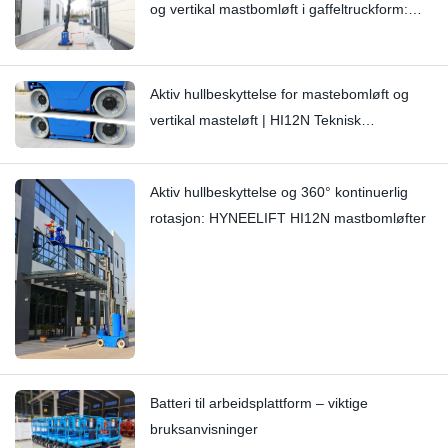
og vertikal mastbomløft i gaffeltruckform:
Hi11T vs Hi13
Aktiv hullbeskyttelse for mastebomløft og
vertikal masteløft | HI12N Teknisk
dybdeundersøkelse
Aktiv hullbeskyttelse og 360° kontinuerlig
rotasjon: HYNEELIFT HI12N mastbomløfter
Batteri til arbeidsplattform – viktige
bruksanvisninger