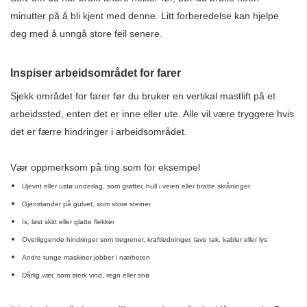
minutter på å bli kjent med denne. Litt forberedelse kan hjelpe
deg med å unngå store feil senere.
Inspiser arbeidsområdet for farer
Sjekk området for farer før du bruker en vertikal mastlift på et
arbeidssted, enten det er inne eller ute. Alle vil være tryggere hvis
det er færre hindringer i arbeidsområdet.
Vær oppmerksom på ting som for eksempel
Ujevnt eller ustø underlag, som grøfter, hull i veien eller bratte skråninger
Gjenstander på gulvet, som store steiner
Is, løst skitt eller glatte flekker
Overliggende hindringer som tregrener, kraftledninger, lave tak, kabler eller lys
Andre tunge maskiner jobber i nærheten
Dårlig vær, som sterk vind, regn eller snø