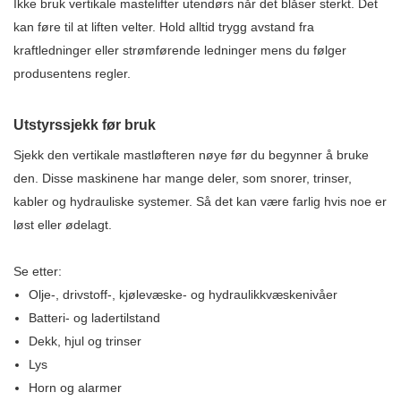
Ikke bruk vertikale mastelifter utendørs når det blåser sterkt. Det
kan føre til at liften velter. Hold alltid trygg avstand fra
kraftledninger eller strømførende ledninger mens du følger
produsentens regler.
Utstyrssjekk før bruk
Sjekk den vertikale mastløfteren nøye før du begynner å bruke
den. Disse maskinene har mange deler, som snorer, trinser,
kabler og hydrauliske systemer. Så det kan være farlig hvis noe er
løst eller ødelagt.
Se etter:
Olje-, drivstoff-, kjølevæske- og hydraulikkvæskenivåer
Batteri- og ladertilstand
Dekk, hjul og trinser
Lys
Horn og alarmer