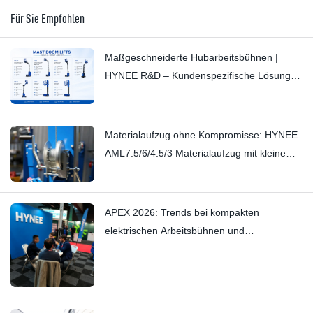
Für Sie Empfohlen
Maßgeschneiderte Hubarbeitsbühnen |
HYNEE R&D – Kundenspezifische Lösungen
für diverse Branchen
Materialaufzug ohne Kompromisse: HYNEE
AML7.5/6/4.5/3 Materialaufzug mit kleinem
Mast – Schluss mit leisen
Quietschgeräuschen dank handwerklicher
Präzision
APEX 2026: Trends bei kompakten
elektrischen Arbeitsbühnen und
Vertikalmastbühnen — Hynee