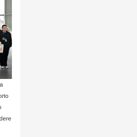
la
orto
n
ndere