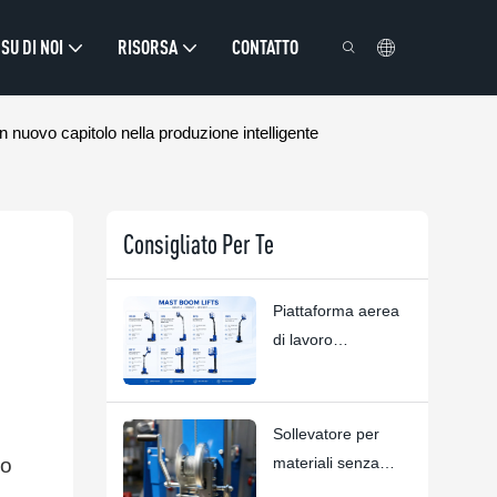
SU DI NOI
RISORSA
CONTATTO
nuovo capitolo nella produzione intelligente
Consigliato Per Te
Piattaforma aerea
di lavoro
personalizzata |
HYNEE R&D
Soluzioni
Sollevatore per
personalizzate per
so
materiali senza
diversi scenari
compromessi: