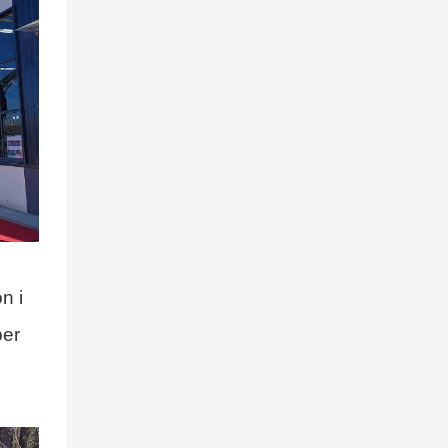
n i
per