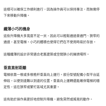
這樣可以確保工作順利進行，因為操作員可以保持專注，而無需停
下來移動升降機。
纖薄小巧的機身
這些升降機大多寬度不足一米，因此可以輕鬆通過普通門、狹窄的
通道，甚至電梯。小巧的體積也使得它們在不使用時易於存放。
這種纖薄的設計非常適合老舊建築或空間狹小的擁擠場所。
垂直直射距離
電梯依靠一根或多根桅杆垂直向上運行。部分型號配備小型平台延
伸段，以便到達難以到達的位置。垂直向上運轉還能確保電梯的穩
定性，這在狹窄或繁忙區域尤其重要。
這有助於操作員更好地控制升降機，避免突然或搖晃的動作。