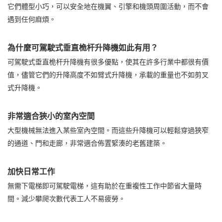
它們體型小巧，可以安全地在機翼、引擎和機頭周圍活動，而不會
遇到任何麻煩。
為什麼可駕駛式垂直桅杆升降機如此有用？
可駕駛式垂直桅杆升降機有很多優點，使其在許多行業中都很有價
值，儘管它們的升降高度不如臂式升降機，承載的重量也不如剪叉
式升降機。
非常適合狹小的室內空間
大型機械無法進入某些室內空間。而這些升降機可以輕鬆穿過狹窄
的通道、門和走廊，非常適合佈置緊湊的老舊建築。
加快日常工作
無需下電梯即可駕駛電梯，這有助於在重複性工作中節省大量時
間。減少攀爬次數代表工人不易疲勞。