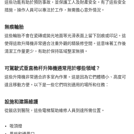
這些功能有助於預防事故，並保護工人及財產安全。有了這些安全
措施，操作人員可以專注於工作，無需擔心意外情況。
無痕輪胎
這些輪胎不會在瓷磚或拋光地面等光滑表面上留下刮痕或印記。這
使得這款升降機非常適合注重外觀的精裝修空間。這意味著工作後
清潔工作量更少，有助於保持區域整潔無損。
可駕駛式垂直桅杆升降機通常用於哪些領域？
這些升降機非常適合許多室內作業。這是因為它們體積小、高度可
達且移動方便。以下是一些它們特別適用的場所和任務：
設施和建築維護
從飯店到醫院，這些電梯幫助維修人員到達所需位置。
吸頂燈
風扇和通風口