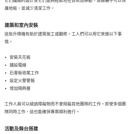
它們纖細的設計使它們能夠輕鬆地在貨架間移動。無痕輪子可以保
護地板，並減少清潔工作。
建築和室內安裝
這些升降機有助於建築施工或翻修。工人們可以用它來做以下事
情。
安裝天花板
鋪設電線
石膏板收尾工作
設定火警警報
增加隔熱層
工作人員可以繞過障礙物而不會阻礙其他團隊的工作。即使多個團
隊同時工作，這也能確保專案順利進行。
活動及舞台搭建