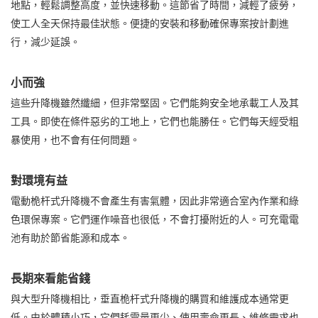
地點，輕鬆調整高度，並快速移動。這節省了時間，減輕了疲勞，
使工人全天保持最佳狀態。便捷的安裝和移動確保專案按計劃進
行，減少延誤。
小而強
這些升降機雖然纖細，但非常堅固。它們能夠安全地承載工人及其
工具。即使在條件惡劣的工地上，它們也能勝任。它們每天經受粗
暴使用，也不會有任何問題。
對環境有益
電動桅杆式升降機不會產生有害氣體，因此非常適合室內作業和綠
色環保專案。它們運作噪音也很低，不會打擾附近的人。可充電電
池有助於節省能源和成本。
長期來看能省錢
與大型升降機相比，垂直桅杆式升降機的購買和維護成本通常更
低。由於體積小巧，它們耗電量更少、使用壽命更長、維修需求也