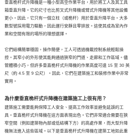
垂直桅杆式升降機是一種小型高空作業平台，用於將工人及其工具
箱垂直升降。它的尺寸也比剪叉式升降機或臂式升降機等其他設備
更小。因此，它只有一個立柱（或桅杆）用於垂直升降平台。大多
數型號採用電力驅動，因此運行安靜且零排放。這使其成為室內作
業和空間有限的場所的理想選擇。
它們結構簡單穩固，操作簡便，工人可透過機載控制系統輕鬆操
控。其窄小的外形使其能夠通過狹窄的門道、走廊和工作區域。儘
管體積小巧，但許多垂直桅杆式升降機的作業高度可達 15 至 30 英
尺（約 4.5 至 9 公尺）。因此，它們在建築施工和裝修作業中非常
實用。
為什麼垂直桅杆式升降機在建築施工上很有用？
建築施工需要能夠保障工人安全、提高工作效率並避免延誤的工
具。垂直桅杆式升降機在這方面表現出色。它們非常適合需要在狹
窄空間（例如建築物內部或低結構下方）的高處作業，而大型升降
機無法進入這些區域。以下是垂直桅杆式升降機在建築工地如此重