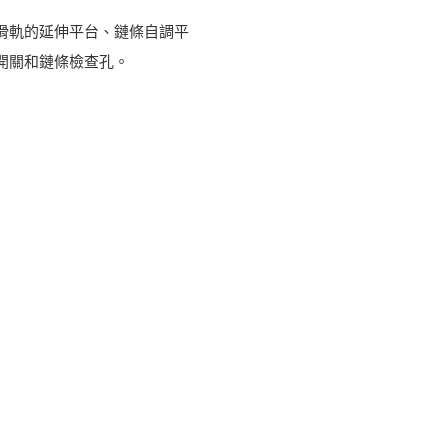
型滑軌的延伸平台、鏈條自調平
開關和鏈條檢查孔。