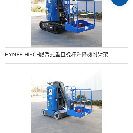
HYNEE Hi9C-履帶式垂直桅杆升降機附臂架