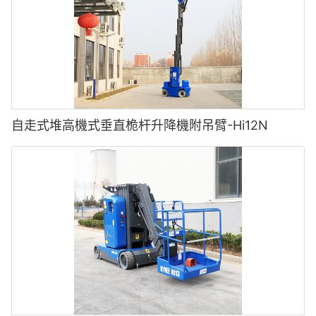
自走式堆高機式垂直桅杆升降機附吊臂-Hi12N