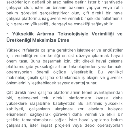
sektörler için değerli bir araç haline getirir. İster bir şantiyede
çalışıyor olun, ister bir binanın bakımını yapıyor veya rutin
bakım görevleri gerçekleştiriyor olun, çift direkli bir hava
çalışma platformu, işi güvenli ve verimli bir şekilde halletmeniz
için gereken yüksekliği, dengeyi ve esnekliği sağlayabilir.
- Yükseklik Artırma Teknolojisiyle Verimliliği ve
Üretkenliği Maksimize Etme
Yüksek irtifalarda çalışma gerektiren işletmeler ve endüstriler
için verimliliği ve üretkenliği en üst düzeye çıkarmak hayati
önem taşır. Bunu başarmak için, çift direkli havai çalışma
platformu gibi yüksekliği artıran teknolojilerden yararlanmak,
operasyonları önemli ölçüde iyileştirebilir. Bu yenilikçi
makineler, çeşitli çalışma ortamlarında iş akışını ve güvenlik
önlemlerini iyileştirebilecek sayısız avantaj sunar.
Çift direkli hava çalışma platformlarının temel avantajlarından
biri, geleneksel tek direkli platformlara kıyasla daha
yükseklere ulaşabilme kabiliyetidir. Bu artırılmış yükseklik
kabiliyeti, çalışanların ulaşılması zor alanlara kolayca
erişmelerini sağlayarak görevleri daha verimli ve etkili bir
şekilde tamamlamalarını sağlar. İster havai yapılarda bakım
çalışmaları, ister inşaat projeleri veya depo operasyonları