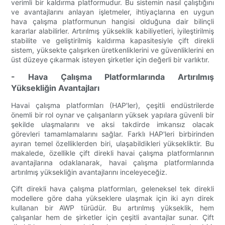
verimli bir kaldırma platformudur. Bu sistemin nasıl çalıştığını
ve avantajlarını anlayan işletmeler, ihtiyaçlarına en uygun
hava çalışma platformunun hangisi olduğuna dair bilinçli
kararlar alabilirler. Artırılmış yükseklik kabiliyetleri, iyileştirilmiş
stabilite ve geliştirilmiş kaldırma kapasitesiyle çift direkli
sistem, yüksekte çalışırken üretkenliklerini ve güvenliklerini en
üst düzeye çıkarmak isteyen şirketler için değerli bir varlıktır.
- Hava Çalışma Platformlarında Artırılmış
Yüksekliğin Avantajları
Havai çalışma platformları (HAP'ler), çeşitli endüstrilerde
önemli bir rol oynar ve çalışanların yüksek yapılara güvenli bir
şekilde ulaşmalarını ve aksi takdirde imkansız olacak
görevleri tamamlamalarını sağlar. Farklı HAP'leri birbirinden
ayıran temel özelliklerden biri, ulaşabildikleri yüksekliktir. Bu
makalede, özellikle çift direkli havai çalışma platformlarının
avantajlarına odaklanarak, havai çalışma platformlarında
artırılmış yüksekliğin avantajlarını inceleyeceğiz.
Çift direkli hava çalışma platformları, geleneksel tek direkli
modellere göre daha yükseklere ulaşmak için iki ayrı direk
kullanan bir AWP türüdür. Bu artırılmış yükseklik, hem
çalışanlar hem de şirketler için çeşitli avantajlar sunar. Çift