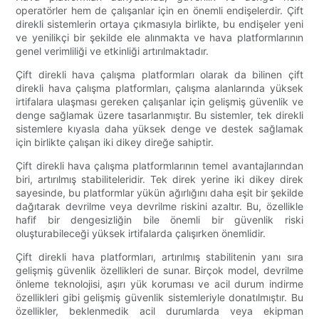
operatörler hem de çalışanlar için en önemli endişelerdir. Çift
direkli sistemlerin ortaya çıkmasıyla birlikte, bu endişeler yeni
ve yenilikçi bir şekilde ele alınmakta ve hava platformlarının
genel verimliliği ve etkinliği artırılmaktadır.
Çift direkli hava çalışma platformları olarak da bilinen çift
direkli hava çalışma platformları, çalışma alanlarında yüksek
irtifalara ulaşması gereken çalışanlar için gelişmiş güvenlik ve
denge sağlamak üzere tasarlanmıştır. Bu sistemler, tek direkli
sistemlere kıyasla daha yüksek denge ve destek sağlamak
için birlikte çalışan iki dikey direğe sahiptir.
Çift direkli hava çalışma platformlarının temel avantajlarından
biri, artırılmış stabiliteleridir. Tek direk yerine iki dikey direk
sayesinde, bu platformlar yükün ağırlığını daha eşit bir şekilde
dağıtarak devrilme veya devrilme riskini azaltır. Bu, özellikle
hafif bir dengesizliğin bile önemli bir güvenlik riski
oluşturabileceği yüksek irtifalarda çalışırken önemlidir.
Çift direkli hava platformları, artırılmış stabilitenin yanı sıra
gelişmiş güvenlik özellikleri de sunar. Birçok model, devrilme
önleme teknolojisi, aşırı yük koruması ve acil durum indirme
özellikleri gibi gelişmiş güvenlik sistemleriyle donatılmıştır. Bu
özellikler, beklenmedik acil durumlarda veya ekipman