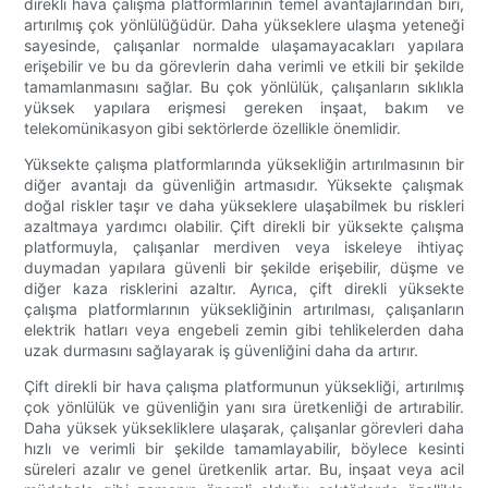
direkli hava çalışma platformlarının temel avantajlarından biri,
artırılmış çok yönlülüğüdür. Daha yükseklere ulaşma yeteneği
sayesinde, çalışanlar normalde ulaşamayacakları yapılara
erişebilir ve bu da görevlerin daha verimli ve etkili bir şekilde
tamamlanmasını sağlar. Bu çok yönlülük, çalışanların sıklıkla
yüksek yapılara erişmesi gereken inşaat, bakım ve
telekomünikasyon gibi sektörlerde özellikle önemlidir.
Yüksekte çalışma platformlarında yüksekliğin artırılmasının bir
diğer avantajı da güvenliğin artmasıdır. Yüksekte çalışmak
doğal riskler taşır ve daha yükseklere ulaşabilmek bu riskleri
azaltmaya yardımcı olabilir. Çift direkli bir yüksekte çalışma
platformuyla, çalışanlar merdiven veya iskeleye ihtiyaç
duymadan yapılara güvenli bir şekilde erişebilir, düşme ve
diğer kaza risklerini azaltır. Ayrıca, çift direkli yüksekte
çalışma platformlarının yüksekliğinin artırılması, çalışanların
elektrik hatları veya engebeli zemin gibi tehlikelerden daha
uzak durmasını sağlayarak iş güvenliğini daha da artırır.
Çift direkli bir hava çalışma platformunun yüksekliği, artırılmış
çok yönlülük ve güvenliğin yanı sıra üretkenliği de artırabilir.
Daha yüksek yüksekliklere ulaşarak, çalışanlar görevleri daha
hızlı ve verimli bir şekilde tamamlayabilir, böylece kesinti
süreleri azalır ve genel üretkenlik artar. Bu, inşaat veya acil