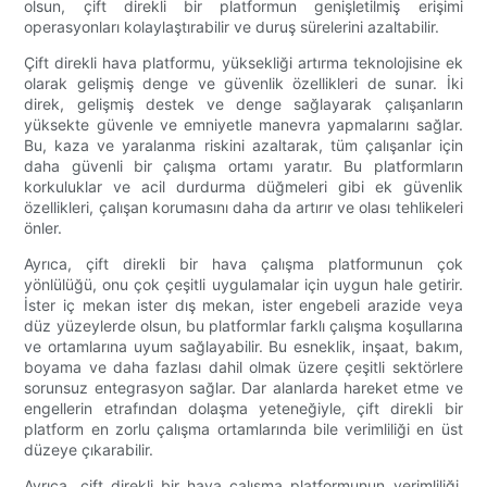
olsun, çift direkli bir platformun genişletilmiş erişimi
operasyonları kolaylaştırabilir ve duruş sürelerini azaltabilir.
Çift direkli hava platformu, yüksekliği artırma teknolojisine ek
olarak gelişmiş denge ve güvenlik özellikleri de sunar. İki
direk, gelişmiş destek ve denge sağlayarak çalışanların
yüksekte güvenle ve emniyetle manevra yapmalarını sağlar.
Bu, kaza ve yaralanma riskini azaltarak, tüm çalışanlar için
daha güvenli bir çalışma ortamı yaratır. Bu platformların
korkuluklar ve acil durdurma düğmeleri gibi ek güvenlik
özellikleri, çalışan korumasını daha da artırır ve olası tehlikeleri
önler.
Ayrıca, çift direkli bir hava çalışma platformunun çok
yönlülüğü, onu çok çeşitli uygulamalar için uygun hale getirir.
İster iç mekan ister dış mekan, ister engebeli arazide veya
düz yüzeylerde olsun, bu platformlar farklı çalışma koşullarına
ve ortamlarına uyum sağlayabilir. Bu esneklik, inşaat, bakım,
boyama ve daha fazlası dahil olmak üzere çeşitli sektörlere
sorunsuz entegrasyon sağlar. Dar alanlarda hareket etme ve
engellerin etrafından dolaşma yeteneğiyle, çift direkli bir
platform en zorlu çalışma ortamlarında bile verimliliği en üst
düzeye çıkarabilir.
Ayrıca, çift direkli bir hava çalışma platformunun verimliliği,