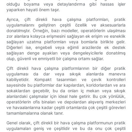
olduğu boyama veya detaylandırma gibi hassas işler
yaparken hayati önem taşır.
Ayrıca, çift direkli hava çalışma platformları, pratik
uygulamalarını geliştiren çeşitli özellik ve aksesuarlarla
donatılmıştır. Örneğin, bazı modeller, operatörlerin ulaşılması
zor alanlara kolayca erişmesini sağlayan ek erişim ve esneklik
sağlayan uzatma platformları veya bomlarla birlikte gelir.
Diğerleri ise, engebeli veya eğimli arazilerde ek destek
sağlayan denge ayakları veya dengeleyicilerle donatılmış
olup, güvenli ve emniyetli bir çalışma ortamı sağlar.
Çift direkli hava çalışma platformlarının bir diğer pratik
uygulaması da dar veya sıkışık alanlarda manevra
kabiliyetidir. Kompakt tasarımları ve çevik kontrolleri
sayesinde bu platformlar dar kapılardan, koridorlardan ve ara
sokaklardan geçebilir, bu da onları iç mekan veya sıkışık
alanlardaki çalışmalar için ideal hale getirir. Bu çok yönlülük,
operatörlerin ofis binaları ve depolardan alışveriş merkezleri
ve havaalanlarına kadar çeşitli ortamlarda çok çeşitli görevleri
tamamlamalarına olanak tanır.
Genel olarak, çift direkli bir hava çalışma platformunun pratik
uygulamaları geniş ve çeşitlidir ve bu da onu çok çeşitli