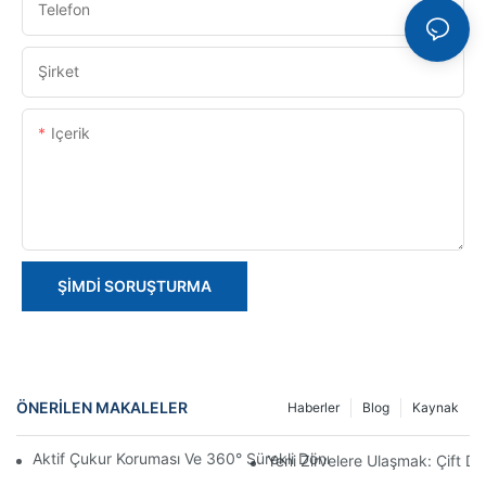
Telefon
Şirket
Içerik
ŞIMDI SORUŞTURMA
ÖNERILEN MAKALELER
Haberler
Blog
Kaynak
Aktif Çukur Koruması Ve 360° Sürekli Dönme: HYNEELIFT HI12N D
Yeni Zirvelere Ulaşmak: Çift D