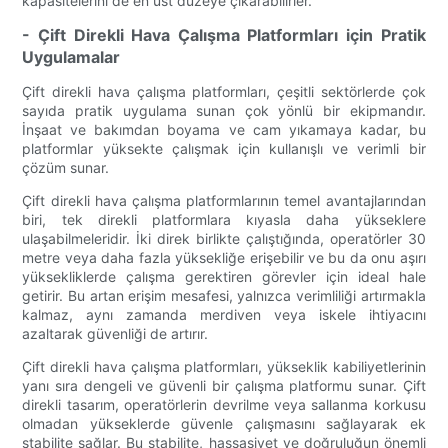
kapasitelerini de en üst düzeye çıkarabilirler.
- Çift Direkli Hava Çalışma Platformları için Pratik
Uygulamalar
Çift direkli hava çalışma platformları, çeşitli sektörlerde çok
sayıda pratik uygulama sunan çok yönlü bir ekipmandır.
İnşaat ve bakımdan boyama ve cam yıkamaya kadar, bu
platformlar yüksekte çalışmak için kullanışlı ve verimli bir
çözüm sunar.
Çift direkli hava çalışma platformlarının temel avantajlarından
biri, tek direkli platformlara kıyasla daha yükseklere
ulaşabilmeleridir. İki direk birlikte çalıştığında, operatörler 30
metre veya daha fazla yüksekliğe erişebilir ve bu da onu aşırı
yüksekliklerde çalışma gerektiren görevler için ideal hale
getirir. Bu artan erişim mesafesi, yalnızca verimliliği artırmakla
kalmaz, aynı zamanda merdiven veya iskele ihtiyacını
azaltarak güvenliği de artırır.
Çift direkli hava çalışma platformları, yükseklik kabiliyetlerinin
yanı sıra dengeli ve güvenli bir çalışma platformu sunar. Çift
direkli tasarım, operatörlerin devrilme veya sallanma korkusu
olmadan yükseklerde güvenle çalışmasını sağlayarak ek
stabilite sağlar. Bu stabilite, hassasiyet ve doğruluğun önemli