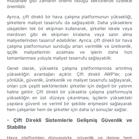
müdahale gibi zamanın önemli olduğu sektörlerde özellikle
önemlidir.
Ayrıca, çift direkli bir hava çalışma platformunun yüksekliği,
şirketlere maliyet tasarrufu da sağlayabilir. Daha yükseklere
ulaşabilen tek bir ekipman kullanarak, şirketler iskele veya
merdiven gibi ek ekipman kiralama veya satın alma
maliyetlerinden tasarruf edebilirler. Ayrıca, çift direkli bir hava
çalışma platformunun sunduğu artan verimlilik ve üretkenlik,
işçilik maliyetlerinin azalması ve işlerin daha hızlı
tamamlanması yoluyla maliyet tasarrufu sağlayabilir.
Genel olarak, yüksekte çalışma platformlarında artırılmış
yüksekliğin avantajları açıktır. Çift direkli AWP'ler, çok
yönlülük, güvenlik, üretkenlik ve maliyet tasarrufu sağlayarak,
onları çok çeşitli sektörlerdeki şirketler için değerli bir yatırım
haline getirir. Çift direkli bir yüksekte çalışma platformuyla
yüksekliğin en üst düzeye çıkarılması, işçilerin yüksekteki
yapılara güvenli ve verimli bir şekilde erişmesini sağlayarak
hem çalışanlar hem de şirketler için daha iyi sonuçlar sağlar.
- Çift Direkli Sistemlerle Gelişmiş Güvenlik ve
Stabilite
Hava platformları dünyasında, güvenlik ve denge hem