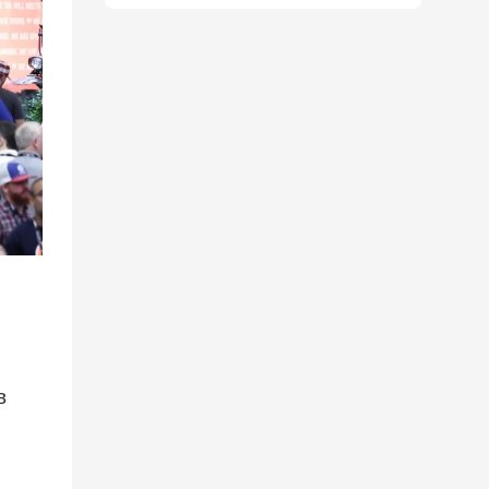
основанную на
принципах
эффективной
практики, в
сочетании с
наградами Four
Star Awards.
в