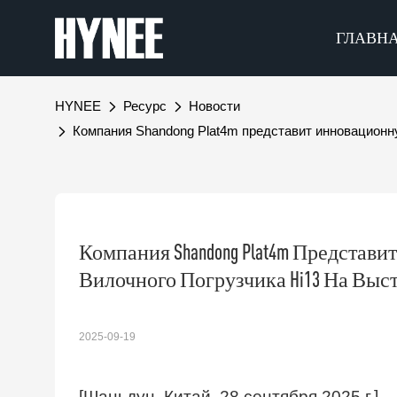
ГЛАВН
HYNEE
Ресурс
Новости
Компания Shandong Plat4m представит инновацион
Компания Shandong Plat4m Предста
Вилочного Погрузчика Hi13 На Выста
2025-09-19
[Шаньдун, Китай, 28 сентября 2025 г.]