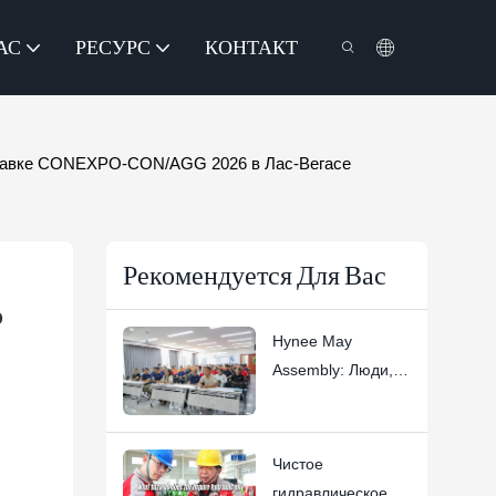
АС
РЕСУРС
КОНТАКТ
ыставке CONEXPO-CON/AGG 2026 в Лас-Вегасе
Рекомендуется Для Вас
 
Hynee May
Assembly: Люди,
доверие и
превосходство в
создании
Чистое
платформ для
гидравлическое