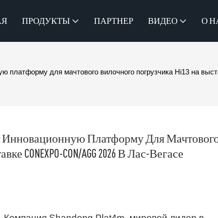
АЯ
ПРОДУКТЫ
ПАРТНЕР
ВИДЕО
О Н
ную платформу для мачтового вилочного погрузчика Hi13 на в
вит Инновационную Платформу Для Мачтового
вке CONEXPO-CON/AGG 2026 В Лас-Вегасе
 — Компания Shandong Plat4m, мировой лидер в