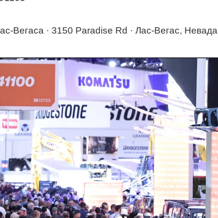
с-Вегаса · 3150 Paradise Rd · Лас-Вегас, Невада