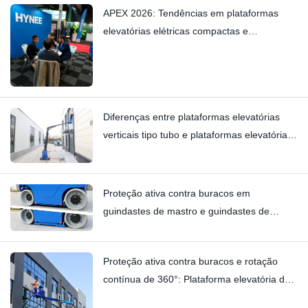
APEX 2026: Tendências em plataformas
elevatórias elétricas compactas e
plataformas elevatórias verticais — Hynee
Diferenças entre plataformas elevatórias
verticais tipo tubo e plataformas elevatórias
verticais tipo empilhadeira: Hi11T vs Hi13
Proteção ativa contra buracos em
guindastes de mastro e guindastes de
mastro vertical | Análise técnica detalhada
do HI12N
Proteção ativa contra buracos e rotação
contínua de 360°: Plataforma elevatória de
mastro HYNEELIFT HI12N