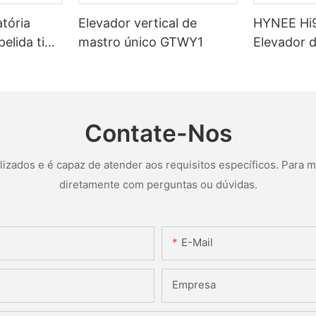
atória
Elevador vertical de
HYNEE Hi
pelida tipo
mastro único GTWY1
Elevador 
om braço
vertical c
2N
Contate-Nos
ados e é capaz de atender aos requisitos específicos. Para ma
diretamente com perguntas ou dúvidas.
E-Mail
Empresa