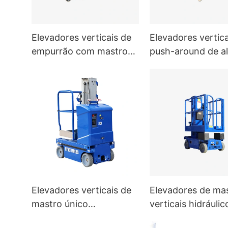
Elevadores verticais de
Elevadores vertica
empurrão com mastros
push-around de a
duplos AWP2
AWP1 - Elevadore
uma pessoa
Elevadores verticais de
Elevadores de ma
mastro único
verticais hidráulic
autopropelidos MVL-S
Hi6T/Hi8T