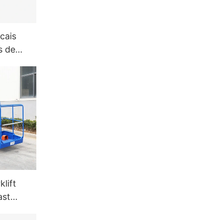
cais
​​de
VL-D
lift
ast
ltura de