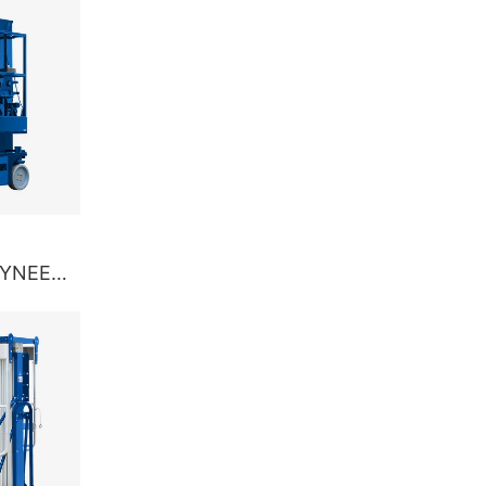
65 m
HYNEE