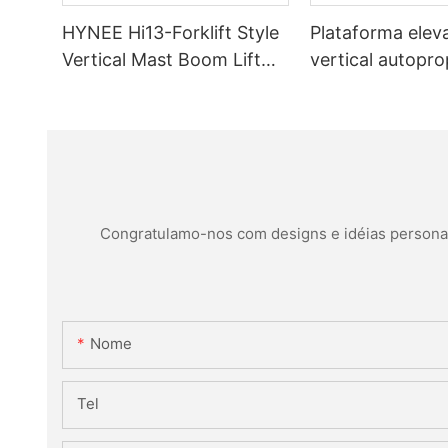
HYNEE Hi13-Forklift Style
Plataforma elev
Vertical Mast Boom Lift
vertical autopro
com altura de trabalho de
empilhadeira c
12,65 m
articulado - Hi1
Congratulamo-nos com designs e idéias personaliz
Nome
Tel