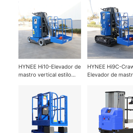
HYNEE Hi10-Elevador de
HYNEE Hi9C-Craw
mastro vertical estilo
Elevador de mast
empilhadeira com lança
vertical com lanç