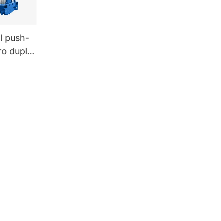
l push-
ro duplo