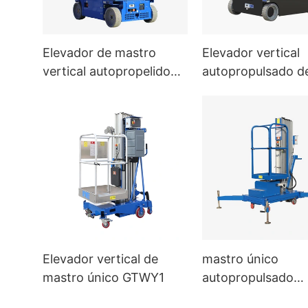
Elevador de mastro
Elevador vertical
vertical autopropelido
autopropulsado d
HYNEE Hi8T
mastro duplo
Elevador vertical de
mastro único
mastro único GTWY1
autopropulsado
elevação vertical