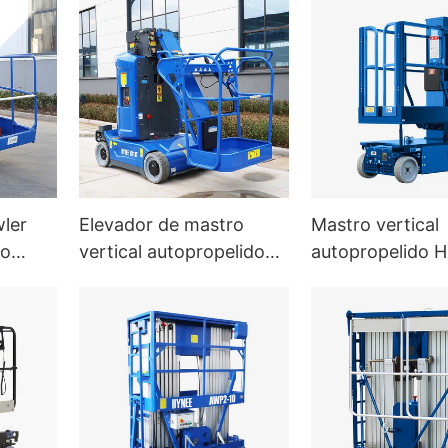
trabalho de 12,
ler
Elevador de mastro
Mastro vertical
ro
vertical autopropelido
autopropelido 
a
HYNEE Hi11T com lança
Hi6T