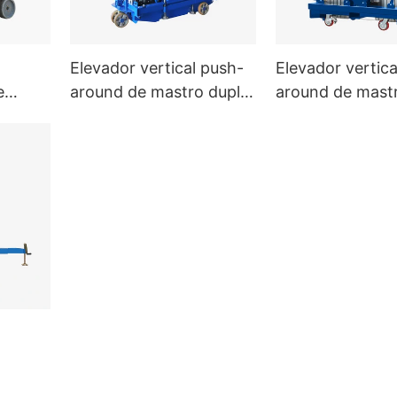
Elevador vertical push-
Elevador vertica
e
around de mastro duplo
around de mast
AWP2
GTWY2
 AWP1