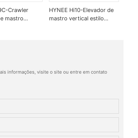
9C-Crawler
HYNEE Hi10-Elevador de
de mastro
mastro vertical estilo
om lança
empilhadeira com lança
is informações, visite o site ou entre em contato