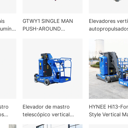
is
GTWY1 SINGLE MAN
Elevadores verti
lumínio
PUSH-AROUND
autopropulsados 
s para
VERTICAL LIFTS
mastro duplo M
stro
Elevador de mastro
HYNEE Hi13-Fork
os
telescópico vertical
Style Vertical M
Hi11T com lança
Boom Lift com a