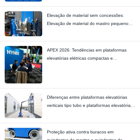
Industriais
Elevação de material sem concessões:
Elevação de material do mastro pequeno
HYNEE AML7.5/6/4.5/3 – Eliminando
rangidos sutis com qualidade de fabricação.
APEX 2026: Tendências em plataformas
elevatórias elétricas compactas e
plataformas elevatórias verticais — Hynee
Diferenças entre plataformas elevatórias
verticais tipo tubo e plataformas elevatórias
verticais tipo empilhadeira: Hi11T vs Hi13
Proteção ativa contra buracos em
guindastes de mastro e guindastes de