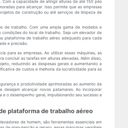
 Com a capacidade de atingir alturas de até 150 pés
moradas para alcançar. Isso permite que as empresas
rojetos de construção ou até serviços de limpeza de
isitos de trabalho. Com uma ampla gama de modelos e
condições do local de trabalho. Seja um elevador de
uma plataforma de trabalho aéreo adequado para cada
ade e precisão.
ia para as empresas. Ao utilizar essas máquinas, as
concluir as tarefas em alturas elevadas. Além disso,
rojeto, reduzindo as despesas gerais e aumentando a
icativa de custos e melhoria da lucratividade para as
 segurança e produtividade aprimoradas ao aumento da
 desejam alcançar novos patamares. Ao incorporar
a e o desempenho geral, impulsionando seu sucesso a
e plataforma de trabalho aéreo
elevadores de homem, são ferramentas essenciais em
refas de manutenção e reparo, essas máquinas versáteis