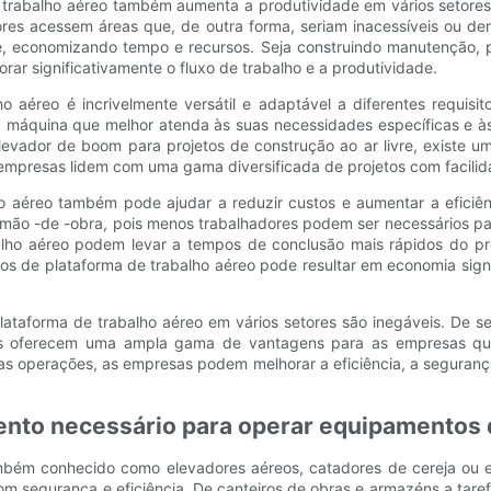
trabalho aéreo também aumenta a produtividade em vários setores.
res acessem áreas que, de outra forma, seriam inacessíveis ou de
te, economizando tempo e recursos. Seja construindo manutenção, p
rar significativamente o fluxo de trabalho e a produtividade.
o aéreo é incrivelmente versátil e adaptável a diferentes requ
 máquina que melhor atenda às suas necessidades específicas e às 
levador de boom para projetos de construção ao ar livre, existe 
s empresas lidem com uma gama diversificada de projetos com facilid
o aéreo também pode ajudar a reduzir custos e aumentar a eficiênc
o -de -obra, pois menos trabalhadores podem ser necessários para 
balho aéreo podem levar a tempos de conclusão mais rápidos do p
os de plataforma de trabalho aéreo pode resultar em economia signif
 plataforma de trabalho aéreo em vários setores são inegáveis. De
nas oferecem uma ampla gama de vantagens para as empresas que
as operações, as empresas podem melhorar a eficiência, a seguranç
ento necessário para operar equipamentos d
mbém conhecido como elevadores aéreos, catadores de cereja ou 
s com segurança e eficiência. De canteiros de obras e armazéns a ta