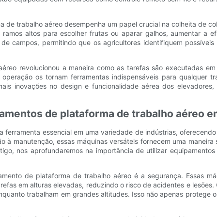
a de trabalho aéreo desempenha um papel crucial na colheita de col
 ramos altos para escolher frutas ou aparar galhos, aumentar a ef
de campos, permitindo que os agricultores identifiquem possívei
aéreo revolucionou a maneira como as tarefas são executadas em 
e operação os tornam ferramentas indispensáveis ​​para qualquer tr
mais inovações no design e funcionalidade aérea dos elevadores,
ipamentos de plataforma de trabalho aéreo e
 ferramenta essencial em uma variedade de indústrias, oferecendo 
 à manutenção, essas máquinas versáteis fornecem uma maneira segu
artigo, nos aprofundaremos na importância de utilizar equipamentos
pamento de plataforma de trabalho aéreo é a segurança. Essas m
refas em alturas elevadas, reduzindo o risco de acidentes e lesões.
enquanto trabalham em grandes altitudes. Isso não apenas protege 