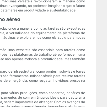
 máquinas versáteis revolucionaram a maneira como
ntinua avançando, só podemos imaginar o que o futuro
 patamares em produtividade e sustentabilidade.
ho aéreo
volucionou a maneira como as tarefas são executadas
ia, a versatilidade do equipamento de plataforma de
e máquinas e exploraremos como ela subiu para novas
máquinas versáteis são essenciais para tarefas como
85 pés, as plataformas de trabalho aéreo fornecem uma
 Isso não apenas melhora a produtividade, mas também
ro de infraestrutura, como pontes, rodovias e torres
ão ferramentas indispensáveis ​​para realizar tarefas
ões de emergência, como resgatar indivíduos presos na
 para várias produções, como concertos, cenários de
quipamentos de som em ângulos ideais para capturar a
ma, seriam impossíveis de alcançar. Com os avanços da
rsos de auto-desenvolvimento, tornando-os ainda mais