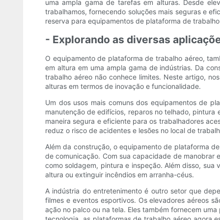
uma ampla gama de tarefas em alturas. Desde elev
trabalhamos, fornecendo soluções mais seguras e efi
reserva para equipamentos de plataforma de trabalho
- Explorando as diversas aplicaçõ
O equipamento de plataforma de trabalho aéreo, tam
em altura em uma ampla gama de indústrias. Da cons
trabalho aéreo não conhece limites. Neste artigo, 
alturas em termos de inovação e funcionalidade.
Um dos usos mais comuns dos equipamentos de plataf
manutenção de edifícios, reparos no telhado, pintura
maneira segura e eficiente para os trabalhadores ac
reduz o risco de acidentes e lesões no local de trabalh
Além da construção, o equipamento de plataforma de 
de comunicação. Com sua capacidade de manobrar em es
como soldagem, pintura e inspeção. Além disso, sua v
altura ou extinguir incêndios em arranha-céus.
A indústria do entretenimento é outro setor que de
filmes e eventos esportivos. Os elevadores aéreos s
ação no palco ou na tela. Eles também fornecem uma p
tecnologia, as plataformas de trabalho aéreo agora 