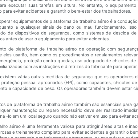
ara executar suas tarefas em altura. No entanto, o equipamento 
 para evitar acidentes e garantir o bem-estar dos trabalhadores.
perar equipamentos de plataforma de trabalho aéreo é a condução 
anto a quaisquer sinais de dano ou mau funcionamento. Isso in
do de dispositivos de segurança, como sistemas de descida de
s antes de usar o equipamento para evitar acidentes.
ento de plataforma de trabalho aéreo de operação com seguran
e eles usarão, bem como os procedimentos e regulamentos relevan
rgência, proteção contra quedas, uso adequado de chicotes de se
miliarizados com as instruções e diretrizes do fabricante para oper
, existem várias outras medidas de segurança que os operadores 
de proteção pessoal apropriados (EPI), como capacetes, chicotes d
ento e capacidade de peso. Os operadores também devem estar cient
os de plataforma de trabalho aéreo também são essenciais para g
lquer manutenção ou reparo necessário deve ser realizado imedi
ená -lo em um local seguro quando não estiver em uso para evitar ac
ho aéreo é uma ferramenta valiosa para atingir áreas altas e inace
osas e treinamento completo para evitar acidentes e garantir o be
etas e passando por treinamento abrangente, os operadores podem