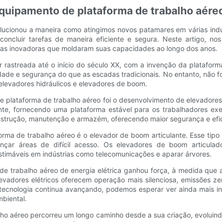
uipamento de plataforma de trabalho aére
lucionou a maneira como atingimos novos patamares em várias ind
 concluir tarefas de maneira eficiente e segura. Neste artigo,
gias inovadoras que moldaram suas capacidades ao longo dos anos.
r rastreada até o início do século XX, com a invenção da plataform
idade e segurança do que as escadas tradicionais. No entanto, não 
 elevadores hidráulicos e elevadores de boom.
e plataforma de trabalho aéreo foi o desenvolvimento de elevadores
te, fornecendo uma plataforma estável para os trabalhadores exe
nstrução, manutenção e armazém, oferecendo maior segurança e efi
rma de trabalho aéreo é o elevador de boom articulante. Esse tipo
cançar áreas de difícil acesso. Os elevadores de boom articul
timáveis ​​em indústrias como telecomunicações e aparar árvores.
 de trabalho aéreo de energia elétrica ganhou força, à medida que
levadores elétricos oferecem operação mais silenciosa, emissões z
tecnologia continua avançando, podemos esperar ver ainda mais 
mbiental.
o aéreo percorreu um longo caminho desde a sua criação, evoluindo