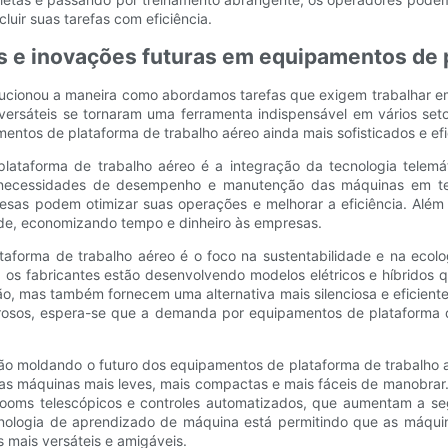
luir suas tarefas com eficiência.
as e inovações futuras em equipamentos de 
lucionou a maneira como abordamos tarefas que exigem trabalhar e
versáteis se tornaram uma ferramenta indispensável em vários set
entos de plataforma de trabalho aéreo ainda mais sofisticados e efi
ataforma de trabalho aéreo é a integração da tecnologia telemáti
 necessidades de desempenho e manutenção das máquinas em tem
as podem otimizar suas operações e melhorar a eficiência. Além
dade, economizando tempo e dinheiro às empresas.
aforma de trabalho aéreo é o foco na sustentabilidade e na ecol
 os fabricantes estão desenvolvendo modelos elétricos e híbridos 
, mas também fornecem uma alternativa mais silenciosa e eficiente 
rosos, espera-se que a demanda por equipamentos de plataforma de
ão moldando o futuro dos equipamentos de plataforma de trabalho a
r as máquinas mais leves, mais compactas e mais fáceis de manobra
oms telescópicos e controles automatizados, que aumentam a seg
) e tecnologia de aprendizado de máquina está permitindo que as máq
mais versáteis e amigáveis.