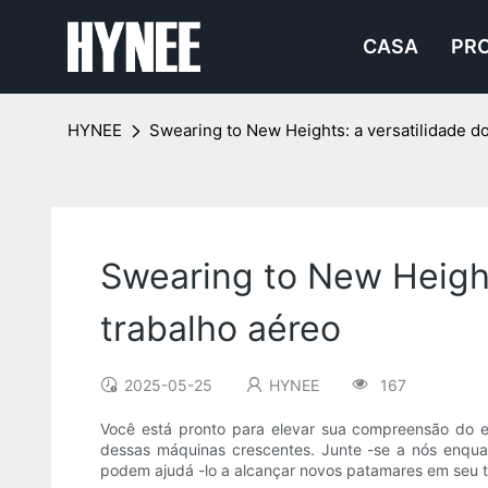
CASA
PR
HYNEE
Swearing to New Heights: a versatilidade d
Swearing to New Height
trabalho aéreo
2025-05-25
HYNEE
167
Você está pronto para elevar sua compreensão do eq
dessas máquinas crescentes. Junte -se a nós enquan
podem ajudá -lo a alcançar novos patamares em seu t