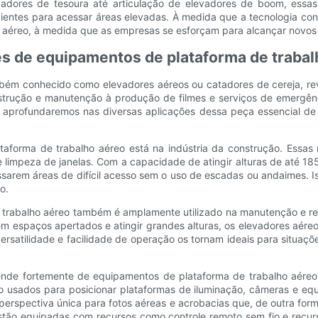
adores de tesoura até articulação de elevadores de boom, essas
cientes para acessar áreas elevadas. À medida que a tecnologia co
 aéreo, à medida que as empresas se esforçam para alcançar novos
es de equipamentos de plataforma de trabal
bém conhecido como elevadores aéreos ou catadores de cereja, re
trução e manutenção à produção de filmes e serviços de emergênc
nos aprofundaremos nas diversas aplicações dessa peça essencial d
orma de trabalho aéreo está na indústria da construção. Essas 
 e limpeza de janelas. Com a capacidade de atingir alturas de até 1
essarem áreas de difícil acesso sem o uso de escadas ou andaimes.
o.
trabalho aéreo também é amplamente utilizado na manutenção e repa
paços apertados e atingir grandes alturas, os elevadores aéreos s
ersatilidade e facilidade de operação os tornam ideais para situaç
pende fortemente de equipamentos de plataforma de trabalho aéreo
ão usados ​​para posicionar plataformas de iluminação, câmeras e e
erspectiva única para fotos aéreas e acrobacias que, de outra for
estão equipadas com recursos como controle remoto sem fio e recu