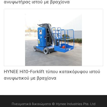
ανυψωτήρας ιστού με βραχίονα
HYNEE Hi10-Forklift τύπου κατακόρυφου ιστού
ανυψωτικού με βραχίονα
Πνευματικά δικαιώματα © Hynee Industries Pte. Ltd