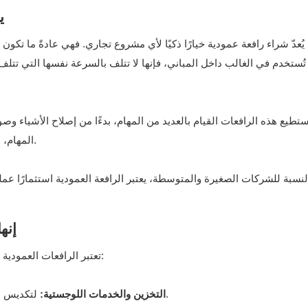
ي
يُعدّ شراء رافعة عمودية خيارًا ذكيًا لأي مشروع تجاري. فهي عادةً ما تكون
تُستخدم في الغالب داخل المباني، فإنها لا تتلف بالسرعة نفسها التي تتلف
ستطيع هذه الرافعات القيام بالعديد من المهام، بدءًا من إصلاح الأشياء وصولً
المهام، مما يوفر الوقت والمال ويجنب عناء استئجار معدات إضافية.
إنه
تعتبر الرافعات العمودية ذات الصاري مفيدة للغاية في العديد من المجالات المختلفة:
لتكديس العناصر، وفحص المخزون، والوصول إلى الرفوف العالية.
التخزين والخدمات اللوجستية: