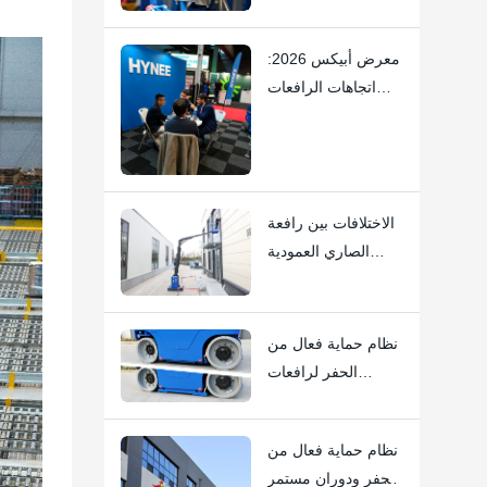
AML7.5/6/4.5/3 ذات
الصاري الصغير -
معرض أبيكس 2026:
تقضي على الصرير
اتجاهات الرافعات
الخفيف بفضل
الكهربائية المدمجة
الحرفية العالية
ورافعات الصاري
العمودي - هايني
الاختلافات بين رافعة
الصاري العمودية
الأنبوبية ورافعة
الصاري العمودية ذات
الذراع الشبيهة
نظام حماية فعال من
بالرافعة الشوكية:
الحفر لرافعات
Hi11T مقابل Hi13
الصاري والرافعات
العمودية | تحليل فني
نظام حماية فعال من
معمق HI12N
الحفر ودوران مستمر