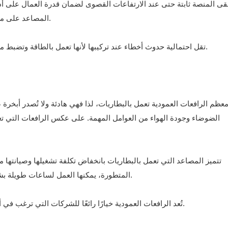
قى المنصة ثابتة حتى عند الارتفاعات القصوى لضمان قدرة العمال على أ
المصاعد على مكابح أوتوماتيكية أو مستشعرات ميل لضمان مزيد من الأمان.
تقل احتمالية حدوث أخطاء عند تركيبها لأنها تعمل بالطاقة وتضبط مستواها ذاتيًا. وهذا يُعدّ عونًا كبيرًا في أماكن العمل المزدحمة.
عظم الرافعات العمودية تعمل بالبطاريات، لذا فهي هادئة ولا تُصدر أبخرة ضا
الضوضاء وجودة الهواء من العوامل المهمة. على عكس الرافعات التي تعمل ب
تتميز المصاعد التي تعمل بالبطاريات بانخفاض تكلفة تشغيلها وصيانتها مق
المتطورة، يمكنها العمل لساعات طويلة بشحنة واحدة فقط. وفي النهاية، توفر أداءً موثوقًا طوال اليوم.
تُعد الرافعات العمودية خيارًا رائعًا للشركات التي ترغب في أن تكون أكثر مراعاة للبيئة وأكثر كفاءة في استخدام الطاقة.