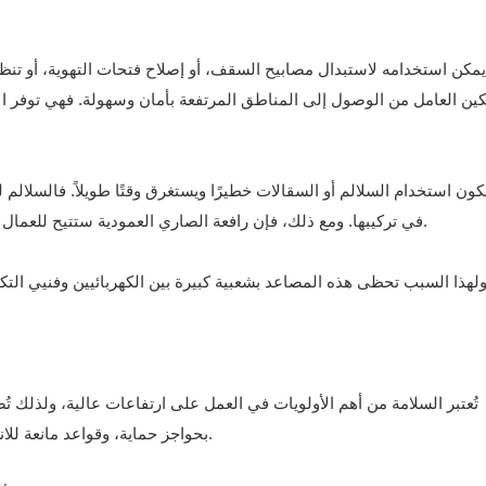
يمكن استخدامه لاستبدال مصابيح السقف، أو إصلاح فتحات التهوية، أو تنظيف
كين العامل من الوصول إلى المناطق المرتفعة بأمان وسهولة. فهي توفر ال
كون استخدام السلالم أو السقالات خطيرًا ويستغرق وقتًا طويلاً. فالسلالم لي
في تركيبها. ومع ذلك، فإن رافعة الصاري العمودية ستتيح للعمال الوصول إلى ارتفاع يتراوح بين 20 و30 قدمًا دون أي مخاطر.
تُعتبر السلامة من أهم الأولويات في العمل على ارتفاعات عالية، ولذلك 
بحواجز حماية، وقواعد مانعة للانزلاق، وأزرار إيقاف طارئ، مما يجعلها أكثر أمانًا من السلالم.