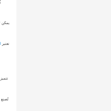
ي
يمكن ل
تعتبر
ا
تتميز 
تُصنع 