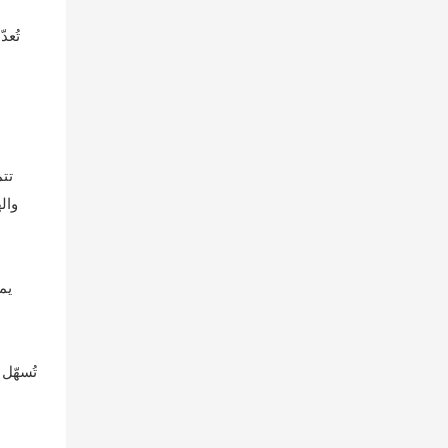
تُعد
تت
وال
يم
تُسهّل