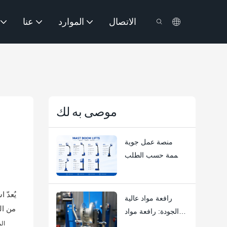
الاتصال
الموارد
عنا
موصى به لك
منصة عمل جوية
مصممة حسب الطلب
| حلول HYNEE R&D
المخصصة
يُعدّ 
لسيناريوهات صناعية
رافعة مواد عالية
متنوعة
من ال
الجودة: رافعة مواد
ال
HYNEE