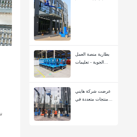
360 درجة: رافعة
ذراع الصاري
HYNEELIFT HI12N
بطارية منصة العمل
الجوية - تعليمات
الاستخدام الرئيسية
عرضت شركة هايني
منتجات متعددة في
المؤتمر الوطني
تت
العاشر لتأجير معدات
العمل على منصات
العمل الجوية