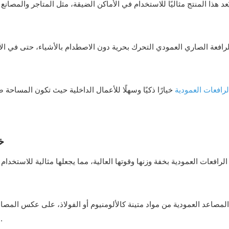
ُعد هذا المنتج مثاليًا للاستخدام في الأماكن الضيقة، مثل المتاجر والمص
رافعة الصاري العمودي التحرك بحرية دون الاصطدام بالأشياء، حتى في الأم
لرافعات العمودية
خيارًا ذكيًا وسهلًا للأعمال الداخلية حيث تكون المساحة 
خ
الرافعات العمودية بخفة وزنها وقوتها العالية، مما يجعلها مثالية للاستخدام
المصاعد العمودية من مواد متينة كالألومنيوم أو الفولاذ، على عكس المصاع
الداخلية. وهذا يمنحها ثباتاً جيداً دون أن تكون ضخمة أو ثقيلة.