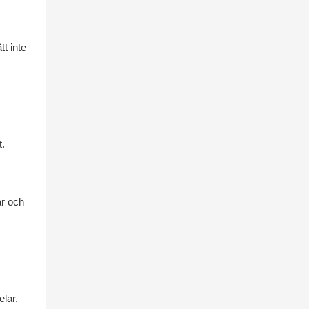
tt inte
t.
ar och
elar,