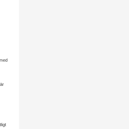
 med
 är
ligt