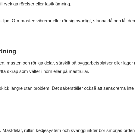
ll ryckiga rörelser eller fastklämning.
ljud. Om masten vibrerar eller rör sig ovanligt, stanna då och låt den
dning
 masten och rörliga delar, särskilt på byggarbetsplatser eller lager
ta skräp som välter i hörn eller på mastrullar.
tt skick längre utan problem. Det säkerställer också att sensorerna inte
g. Mastdelar, rullar, kedjesystem och svängpunkter bör smörjas ordent