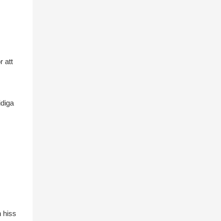
r att
idiga
n hiss