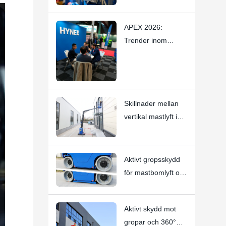
Liten
mastmateriallyft –
APEX 2026:
Stoppar subtila
Trender inom
gnisslingrande ljud
kompakta
med
elektriska
hantverksskicklighe
personlyftar och
t
vertikala mastlyftar
Skillnader mellan
— Hynee
vertikal mastlyft i
rörform och vertikal
mastbomlyft i
gaffeltruckform:
Aktivt gropsskydd
Hi11T vs Hi13
för mastbomlyft och
vertikal mastlyft |
HI12N Teknisk
Aktivt skydd mot
djupdykning
gropar och 360°