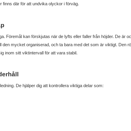
inns där för att undvika olyckor i förväg.
äp
ga. Föremål kan förskjutas när de lyfts eller faller från höjder. De är 
 håll den mycket organiserad, och ta bara med det som är viktigt. Den rö
g inom sitt viktintervall för att vara stabil.
erhåll
dning. De hjälper dig att kontrollera viktiga delar som: