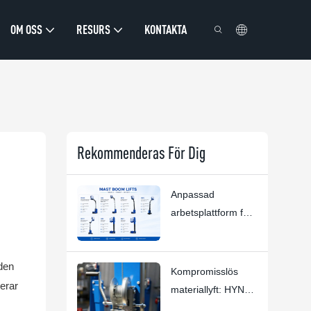
OM OSS
RESURS
KONTAKTA
Rekommenderas För Dig
Anpassad
arbetsplattform för
höga tak | HYNEE
R&D Anpassade
 den
lösningar för olika
Kompromisslös
branschscenarier
rerar
materiallyft: HYNEE
AML7.5/6/4.5/3