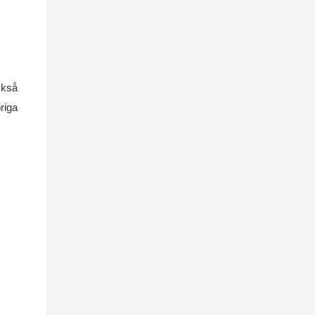
också
riga