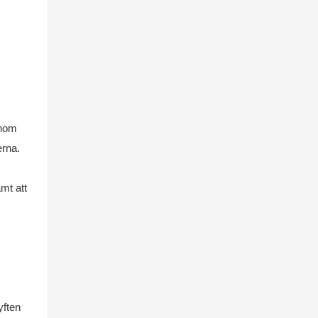
enom
erna.
amt att
yften