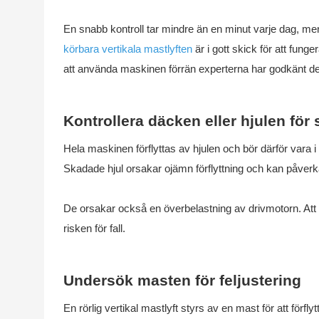
En snabb kontroll tar mindre än en minut varje dag, me
körbara vertikala mastlyften
är i gott skick för att funge
att använda maskinen förrän experterna har godkänt d
Kontrollera däcken eller hjulen för
Hela maskinen förflyttas av hjulen och bör därför vara i go
Skadade hjul orsakar ojämn förflyttning och kan påverka l
De orsakar också en överbelastning av drivmotorn. Att bib
risken för fall.
Undersök masten för feljustering
En rörlig vertikal mastlyft styrs av en mast för att förfly