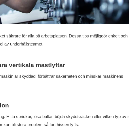
et säkrare för alla på arbetsplatsen. Dessa tips möjliggör enkelt och s
del av underhållsteamet.
ra vertikala mastlyftar
n maskin är skyddad, förbättrar säkerheten och minskar maskinens
tion
 Hitta sprickor, lösa bultar, böjda skyddsräcken eller vilken typ av
an bli stora problem så fort hissen lyfts.