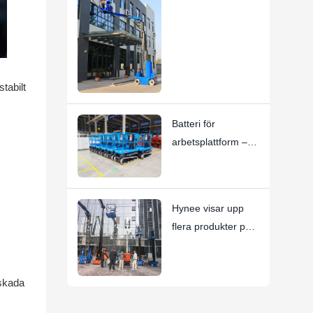
kontinuerlig
rotation:
HYNEELIFT HI12N
mastbomlyft
tabilt
Batteri för
arbetsplattform –
Viktiga
användningsanvisni
ngar
Hynee visar upp
flera produkter på
den 10:e nationella
AWP-
uthyrningskonferen
 skada
sen