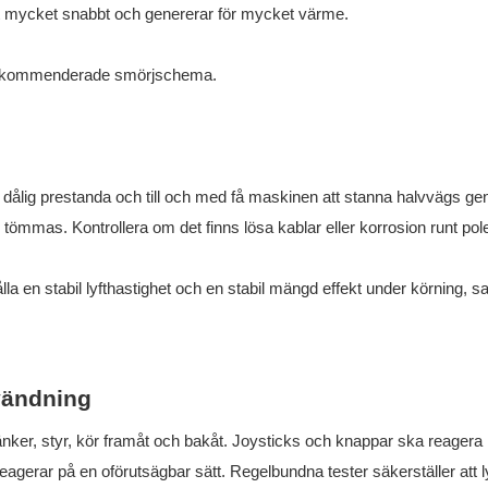
e ut mycket snabbt och genererar för mycket värme.
s rekommenderade smörjschema.
till dålig prestanda och till och med få maskinen att stanna halvvägs g
te tömmas. Kontrollera om det finns lösa kablar eller korrosion runt pol
lla en stabil lyfthastighet och en stabil mängd effekt under körning, s
vändning
, sänker, styr, kör framåt och bakåt. Joysticks och knappar ska reagera
 reagerar på en oförutsägbar sätt. Regelbundna tester säkerställer att l