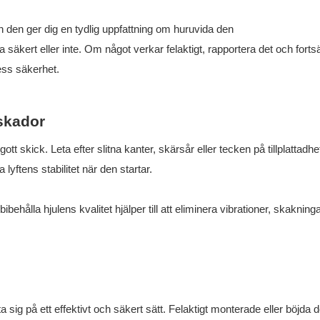
n den ger dig en tydlig uppfattning om huruvida den
ra säkert eller inte. Om något verkar felaktigt, rapportera det och fortsä
ess säkerhet.
 skador
tt skick. Leta efter slitna kanter, skärsår eller tecken på tillplattadhe
yftens stabilitet när den startar.
ehålla hjulens kvalitet hjälper till att eliminera vibrationer, skakning
tta sig på ett effektivt och säkert sätt. Felaktigt monterade eller böjda d