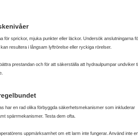
skenivåer
 för sprickor, mjuka punkter eller läckor. Undersök anslutningarna fö
kan resultera i långsam lyftrörelse eller ryckiga rörelser.
rbättra prestandan och för att säkerställa att hydraulpumpar undviker t
e.
 regelbundet
bas har en rad olika förbyggda säkerhetsmekanismer som inkluderar
amt spärrmekanismer. Testa dem ofta.
ig operatörens uppmärksamhet om ett larm inte fungerar. Använd inte e