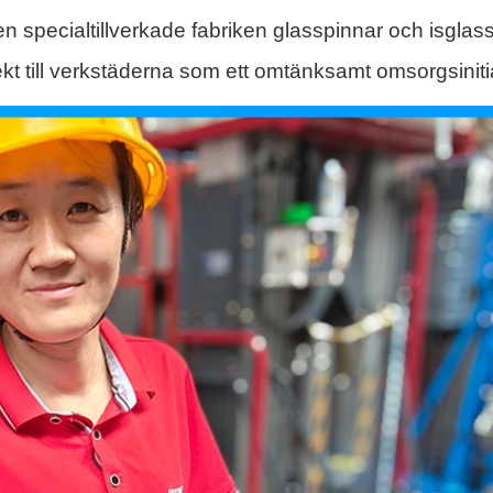
pecialtillverkade fabriken glasspinnar och isglass
t till verkstäderna som ett omtänksamt omsorgsinitia