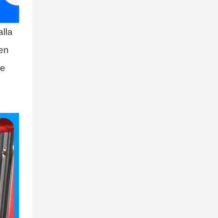
värdepraxis
samordnas med
alla
fyra stjärnors
utmärkelser
ten
de