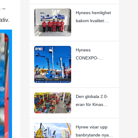
arbetsplattformar
 –
Hynees hemlighet
tiv.
bakom kvalitet:
Varje anställd är en
"VD"
Hynees
CONEXPO-
CON/AGG 2026
bedömdes som en
stor succé
Den globala 2.0-
eran för Kinas
flygmaskinindustri
börjar
Hynee visar upp
banbrytande nya