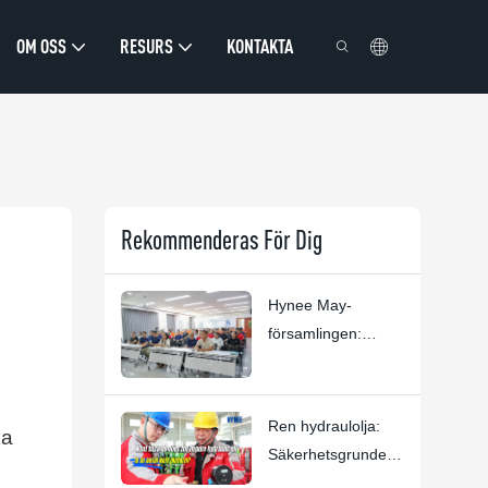
OM OSS
RESURS
KONTAKTA
Rekommenderas För Dig
Hynee May-
församlingen:
Människor,
förtroende och
excellens i luften
Ren hydraulolja:
ka
Säkerhetsgrunden
för Hynee-