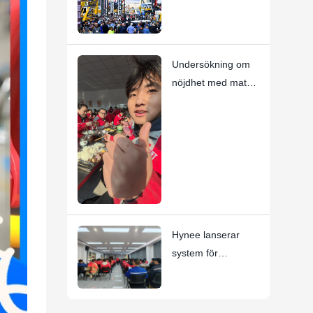
produkter på
CONEXPO-
CON/AGG 2026!
Undersökning om
nöjdhet med maten
i kantinen
Hynee lanserar
system för
omedelbar
erkännande,
förankrad