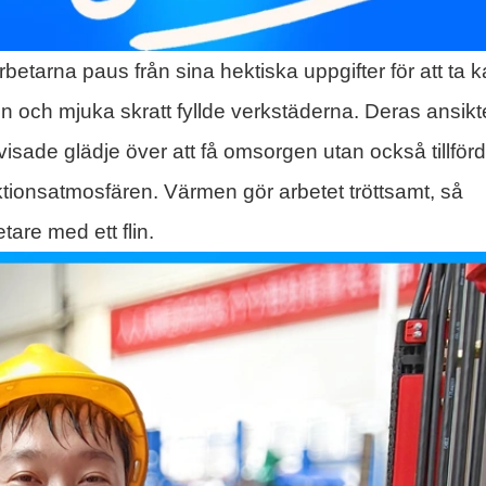
etarna paus från sina hektiska uppgifter för att ta k
 och mjuka skratt fyllde verkstäderna. Deras ansik
visade glädje över att få omsorgen utan också tillför
duktionsatmosfären. Värmen gör arbetet tröttsamt, så
tare med ett flin.