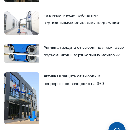
Различия между трубчатыми
вертикальными мачтовыми подъемниками
и вертикальными мачтовыми
подъемниками с телескопической
стрелой, используемыми в вилочных
Активная защита от выбоин для мачтовых
погрузчиках: Hi11T против Hi13.
подъемников и вертикальных мачтовых
подъемников | Технический обзор HI12N
Активная защита от выбоин и
непрерывное вращение на 360°:
Мачтовый подъемник HYNEELIFT HI12N