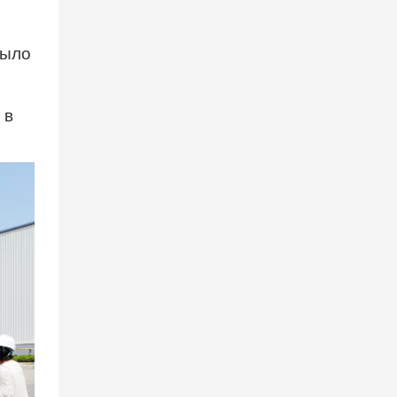
аренде
подъемного
Было
оборудования.
 в