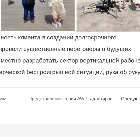
ность клиента в создании долгосрочного
 провели существенные переговоры о будущих
вместно разработать сектор вертикальной рабоч
рческой беспроигрышной ситуации, рука об руку
Ключевые драйверы роста платформы воздушной рабочей платформы на китайском рынке
Представление серии AWP: адаптировано для рынков Юго -Восточной Азии
Следую