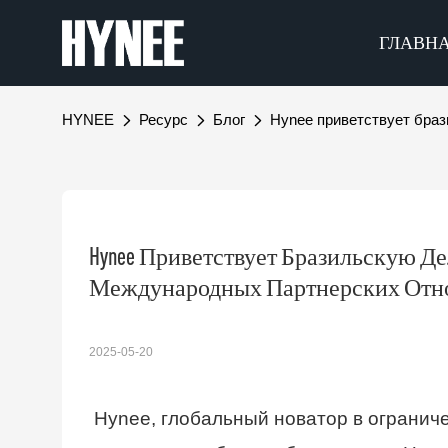
ГЛАВН
HYNEE
Ресурс
Блог
Hynee приветствует бра
Hynee Приветствует Бразильскую Д
Международных Партнерских От
2025-05-20
Hynee, глобальный новатор в огранич