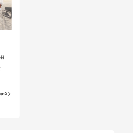
ей
.
щий