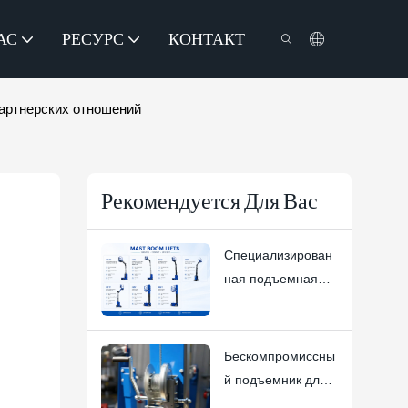
АС
РЕСУРС
КОНТАКТ
артнерских отношений
Рекомендуется Для Вас
Специализирован
ная подъемная
рабочая
платформа |
HYNEE R&D:
Бескомпромиссны
индивидуальные
й подъемник для
решения для
материалов: