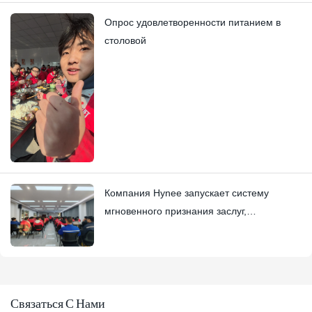
Опрос удовлетворенности питанием в
столовой
Компания Hynee запускает систему
мгновенного признания заслуг,
основанную на принципах эффективной
практики, в сочетании с наградами Four
Star Awards.
Связаться С Нами