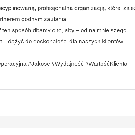
cyplinowaną, profesjonalną organizacją, której zale
partnerem godnym zaufania.
a. W ten sposób dbamy o to, aby – od najmniejszego
 – dążyć do doskonałości dla naszych klientów.
peracyjna #Jakość #Wydajność #WartośćKlienta