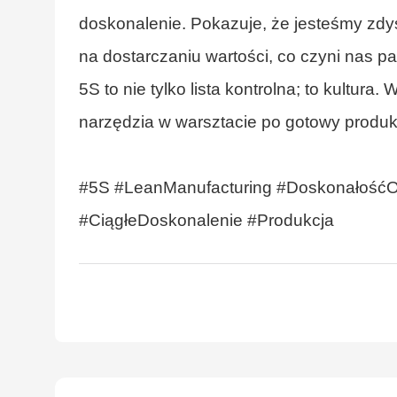
doskonalenie. Pokazuje, że jesteśmy zdys
na dostarczaniu wartości, co czyni nas 
5S to nie tylko lista kontrolna; to kultur
narzędzia w warsztacie po gotowy produkt
#5S #LeanManufacturing #DoskonałośćO
#CiągłeDoskonalenie #Produkcja