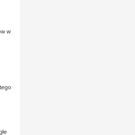
ów w
 tego
głe