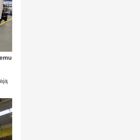
zemu
ają