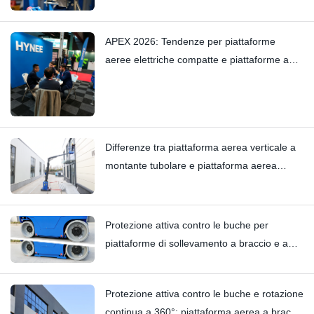
– Elimina i cigolii più lievi grazie alla sua
maestria artigianale
APEX 2026: Tendenze per piattaforme
aeree elettriche compatte e piattaforme a
montante verticale — Hynee
Differenze tra piattaforma aerea verticale a
montante tubolare e piattaforma aerea
verticale a braccio tipo carrello elevatore:
Hi11T vs Hi13
Protezione attiva contro le buche per
piattaforme di sollevamento a braccio e a
colonna verticale | Analisi tecnica
approfondita del modello HI12N
Protezione attiva contro le buche e rotazione
continua a 360°: piattaforma aerea a braccio