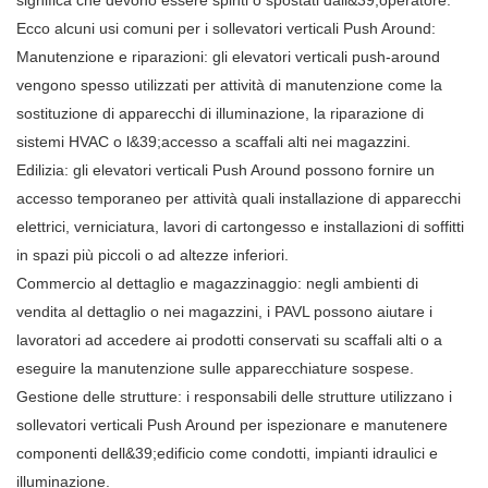
significa che devono essere spinti o spostati dall&39;operatore.
Ecco alcuni usi comuni per i sollevatori verticali Push Around:
Manutenzione e riparazioni: gli elevatori verticali push-around
vengono spesso utilizzati per attività di manutenzione come la
sostituzione di apparecchi di illuminazione, la riparazione di
sistemi HVAC o l&39;accesso a scaffali alti nei magazzini.
Edilizia: gli elevatori verticali Push Around possono fornire un
accesso temporaneo per attività quali installazione di apparecchi
elettrici, verniciatura, lavori di cartongesso e installazioni di soffitti
in spazi più piccoli o ad altezze inferiori.
Commercio al dettaglio e magazzinaggio: negli ambienti di
vendita al dettaglio o nei magazzini, i PAVL possono aiutare i
lavoratori ad accedere ai prodotti conservati su scaffali alti o a
eseguire la manutenzione sulle apparecchiature sospese.
Gestione delle strutture: i responsabili delle strutture utilizzano i
sollevatori verticali Push Around per ispezionare e manutenere
componenti dell&39;edificio come condotti, impianti idraulici e
illuminazione.