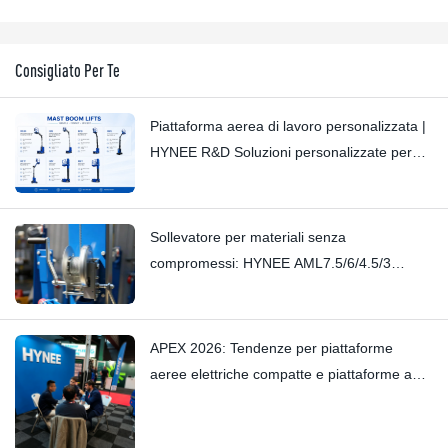
Consigliato Per Te
Piattaforma aerea di lavoro personalizzata |
HYNEE R&D Soluzioni personalizzate per
diversi scenari industriali
Sollevatore per materiali senza
compromessi: HYNEE AML7.5/6/4.5/3
Sollevatore per materiali a montante piccolo
– Elimina i cigolii più lievi grazie alla sua
maestria artigianale
APEX 2026: Tendenze per piattaforme
aeree elettriche compatte e piattaforme a
montante verticale — Hynee