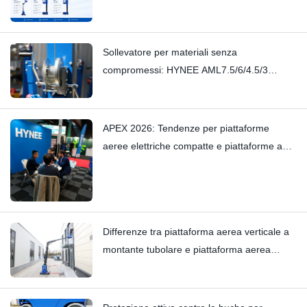
diversi scenari industriali
Sollevatore per materiali senza
compromessi: HYNEE AML7.5/6/4.5/3
Sollevatore per materiali a montante piccolo
– Elimina i cigolii più lievi grazie alla sua
maestria artigianale
APEX 2026: Tendenze per piattaforme
aeree elettriche compatte e piattaforme a
montante verticale — Hynee
Differenze tra piattaforma aerea verticale a
montante tubolare e piattaforma aerea
verticale a braccio tipo carrello elevatore:
Hi11T vs Hi13