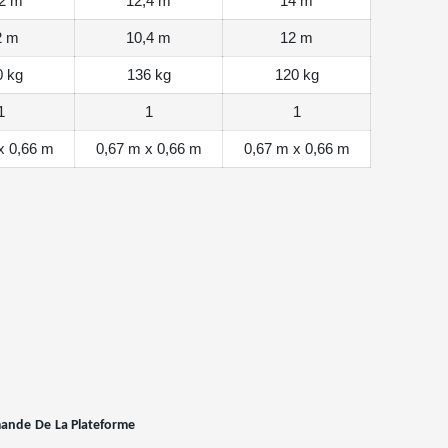
,2 m
12,4 m
14 m
2 m
10,4 m
12 m
0 kg
136 kg
120 kg
1
1
1
x 0,66 m
0,67 m x 0,66 m
0,67 m x 0,66 m
mande
De
La Plateforme