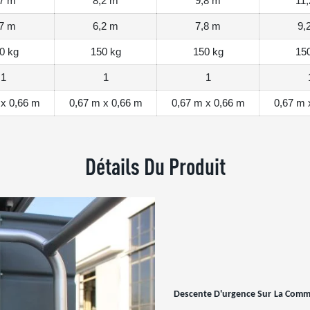
,7 m
8,2 m
9,8 m
11
,7 m
6,2 m
7,8 m
9,
0 kg
150 kg
150 kg
15
1
1
1
 x 0,66 m
0,67 m x 0,66 m
0,67 m x 0,66 m
0,67 m 
Détails Du Produit
Descente D'urgence Sur
La Com