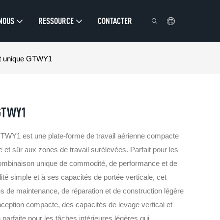
 NOUS
RESSOURCE
CONTACTER
mât unique GTWY1
 GTWY1
 GTWY1 est une plate-forme de travail aérienne compacte
 et sûr aux zones de travail surélevées. Parfait pour les
 combinaison unique de commodité, de performance et de
ité simple et à ses capacités de portée verticale, cet
es de maintenance, de réparation et de construction légère
ception compacte, des capacités de levage vertical et
on parfaite pour les tâches intérieures légères qui