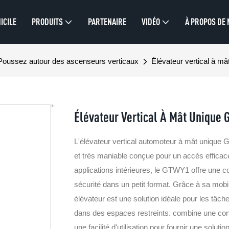
ICILE
PRODUITS
PARTENAIRE
VIDÉO
À PROPOS DE
Poussez autour des ascenseurs verticaux
Élévateur vertical à 
Élévateur Vertical À Mât Unique
L'élévateur vertical automoteur à mât unique
et très maniable conçue pour un accès efficace
applications intérieures, le GTWY1 offre une
sécurité dans un petit format. Grâce à sa mobil
élévateur est une solution idéale pour les tâch
dans des espaces restreints. combine une con
une facilité d'utilisation pour fournir une soluti