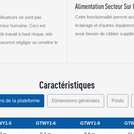
Alimentation Secteur Sur 
Cette fonctionnalité permet aux
lisateurs ne sont pas
éclairage et d'autres équipemen
erreur humaine. Ceci est
avoir besoin de câbles supplé
 travail à haut risque, tels
peuvent négliger ou omettre le
Caractéristiques
s de la plateforme
Dimensions générales
Poids
Y1-5
GTWY1-6
GTWY1-8
GTW