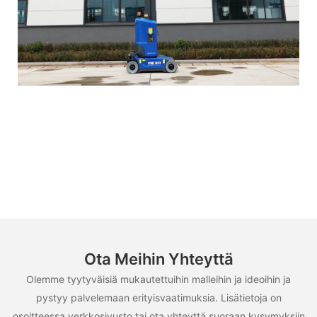
Ota Meihin Yhteyttä
Olemme tyytyväisiä mukautettuihin malleihin ja ideoihin ja
pystyy palvelemaan erityisvaatimuksia. Lisätietoja on
osoitteessa verkkosivusto tai ota yhteyttä suoraan kysymyksiin