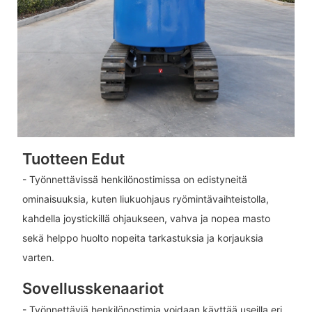
Tuotteen Edut
- Työnnettävissä henkilönostimissa on edistyneitä
ominaisuuksia, kuten liukuohjaus ryömintävaihteistolla,
kahdella joystickillä ohjaukseen, vahva ja nopea masto
sekä helppo huolto nopeita tarkastuksia ja korjauksia
varten.
Sovellusskenaariot
- Työnnettäviä henkilönostimia voidaan käyttää useilla eri