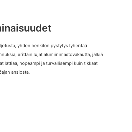
inaisuudet
ljetusta, yhden henkilön pystytys lyhentää
nuksia, erittäin lujat alumiinimastovakautta, jälkiä
t lattiaa, nopeampi ja turvallisempi kuin tikkaat
ajan ansiosta.