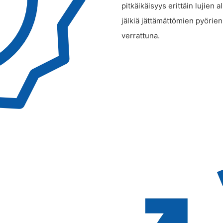
pitkäikäisyys erittäin lujien
jälkiä jättämättömien pyörien
verrattuna.