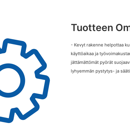
Tuotteen Om
- Kevyt rakenne helpottaa ku
käyttöaikaa ja työvoimakustan
jättämättömät pyörät suojaava
lyhyemmän pystytys- ja säätö