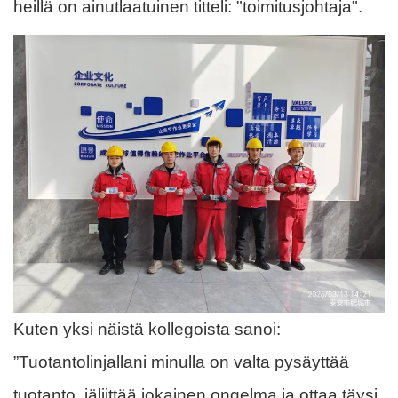
heillä on ainutlaatuinen titteli: "toimitusjohtaja".
Kuten yksi näistä kollegoista sanoi:
”Tuotantolinjallani minulla on valta pysäyttää
tuotanto, jäljittää jokainen ongelma ja ottaa täysi