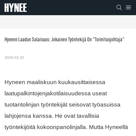
Hyneen Laadun Salaisuus: Jokainen Työntekijä On "toimitusjohtaja"
2026-03-20
Hyneen maaliskuun kuukausittaisessa
laatupalkintojenjakotilaisuudessa useat
tuotantolinjan työntekijät seisovat työasuissa
lahjojensa kanssa. He ovat tavallisia
työntekijöitä kokoonpanolinjalla. Mutta Hyneellä