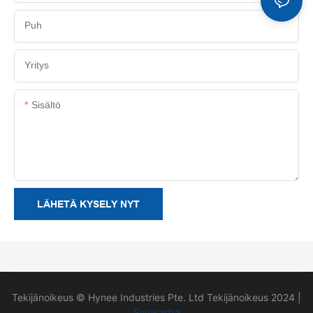
Puh
Yritys
Sisältö
LÄHETÄ KYSELY NYT
Tekijänoikeus © Hynee Industries Pte. Ltd Tekijänoikeus 2024 |
Sivukartta