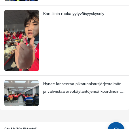
Kanttiinin ruokatyytyväisyyskysely
Hynee lanseeraa pikatunnistusjärjestelmän
ja vahvistaa arvokäytäntöjensä koordinointia
Four Star Awards -palkinnon kanssa