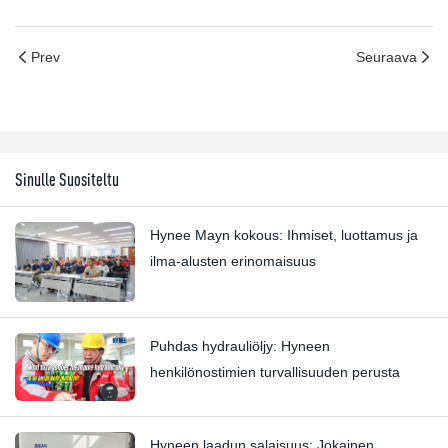
Prev
Seuraava
Sinulle Suositeltu
Hynee Mayn kokous: Ihmiset, luottamus ja
ilma-alusten erinomaisuus
Puhdas hydrauliöljy: Hyneen
henkilönostimien turvallisuuden perusta
Hyneen laadun salaisuus: Jokainen