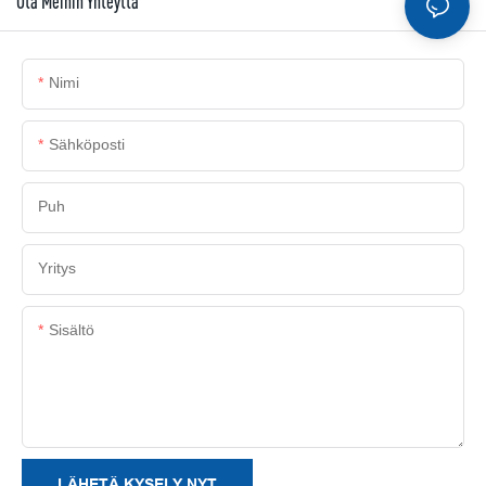
Ota Meihin Yhteyttä
Nimi
Sähköposti
Puh
Yritys
Sisältö
LÄHETÄ KYSELY NYT