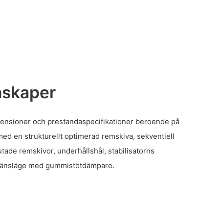
nskaper
imensioner och prestandaspecifikationer beroende på
ed en strukturellt optimerad remskiva, sekventiell
utade remskivor, underhållshål, stabilisatorns
gränsläge med gummistötdämpare.