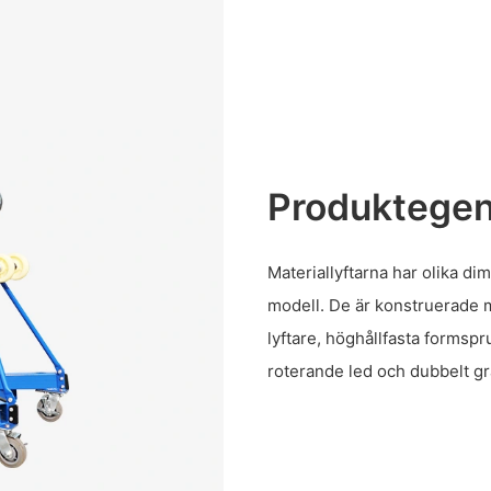
Produktege
Materiallyftarna har olika d
modell. De är konstruerade m
lyftare, höghållfasta formspr
roterande led och dubbelt 