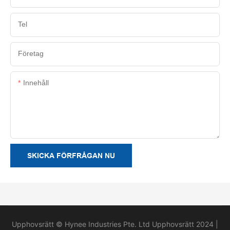
Tel
Företag
Innehåll
SKICKA FÖRFRÅGAN NU
Upphovsrätt © Hynee Industries Pte. Ltd Upphovsrätt 2024 |