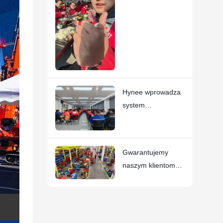
stołówce
Hynee wprowadza
system
natychmiastowego
rozpoznawania,
praktyka
Gwarantujemy
zakotwiczania
naszym klientom
wartości
każdą obietnicę
współpracuje z
dostawy do 2026 r.
Four Star Awards