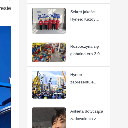
bezpieczeństwa
resie
Sekret jakości
podnośników
Hynee: Każdy
koszowych Hynee
pracownik jest
„dyrektorem
generalnym”
Rozpoczyna się
globalna era 2.0
dla chińskiego
przemysłu maszyn
Hynee
do prac
zaprezentuje
podnośnych
przełomowe nowe
produkty na
targach
Ankieta dotycząca
CONEXPO-
zadowolenia z
CON/AGG 2026!
jedzenia w