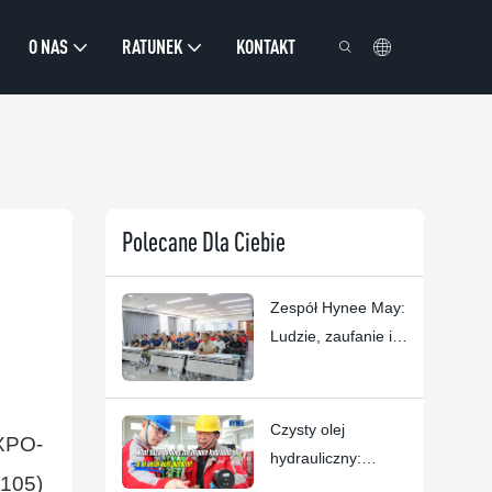
O NAS
RATUNEK
KONTAKT
Polecane Dla Ciebie
Zespół Hynee May:
Ludzie, zaufanie i
doskonałość w
zakresie
podnośników
Czysty olej
XPO-
koszowych
hydrauliczny:
1105)
podstawa