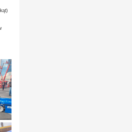
kąt)
w