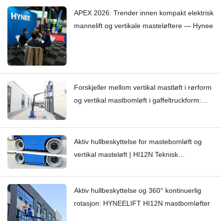
APEX 2026: Trender innen kompakt elektrisk
mannelift og vertikale masteløftere — Hynee
Forskjeller mellom vertikal mastløft i rørform
og vertikal mastbomløft i gaffeltruckform:
Hi11T vs Hi13
Aktiv hullbeskyttelse for mastebomløft og
vertikal masteløft | HI12N Teknisk
dybdeundersøkelse
Aktiv hullbeskyttelse og 360° kontinuerlig
rotasjon: HYNEELIFT HI12N mastbomløfter