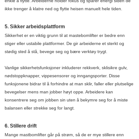
enkle å flytte. Arbeiderne holder fokus og sparer energi siden de
ikke trenger å klatre ned og flytte heisen manuelt hele tiden.
5. Sikker arbeidsplattform
Sikkerhet er en viktig grunn til at mastebomlifter er bedre enn
stiger eller ustabile plattformer. De gir arbeiderne et sterkt og
stødig sted å stå, bevege seg og bære verktøy trygt.
Vanlige sikkerhetsfunksjoner inkluderer rekkverk, sklisikre gulv,
nødstoppknapper, vippesensorer og inngangsporter. Disse
funksjonene bidrar til å forhindre at man sklir, faller eller plutselige
bevegelser mens man jobber høyt oppe. Arbeidere kan
konsentrere seg om jobben sin uten å bekymre seg for å miste
balansen eller strekke seg for langt.
6. Stillere drift
Mange mastbomlifter går på strøm, så de er mye stillere enn