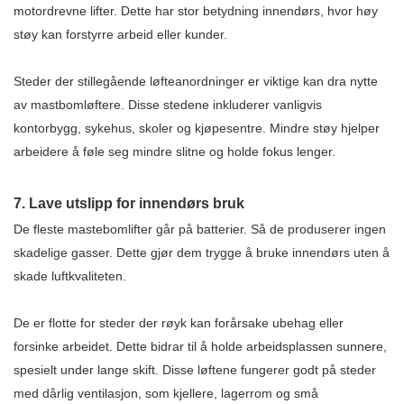
motordrevne lifter. Dette har stor betydning innendørs, hvor høy
støy kan forstyrre arbeid eller kunder.
Steder der stillegående løfteanordninger er viktige kan dra nytte
av mastbomløftere. Disse stedene inkluderer vanligvis
kontorbygg, sykehus, skoler og kjøpesentre. Mindre støy hjelper
arbeidere å føle seg mindre slitne og holde fokus lenger.
7. Lave utslipp for innendørs bruk
De fleste mastebomlifter går på batterier. Så de produserer ingen
skadelige gasser. Dette gjør dem trygge å bruke innendørs uten å
skade luftkvaliteten.
De er flotte for steder der røyk kan forårsake ubehag eller
forsinke arbeidet. Dette bidrar til å holde arbeidsplassen sunnere,
spesielt under lange skift. Disse løftene fungerer godt på steder
med dårlig ventilasjon, som kjellere, lagerrom og små