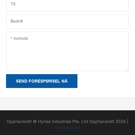
Tlf.
Bedrift
Innhold
SEND FORESPØRSEL NÅ
Opphavsrett © Hynee Industries Pte. Ltd Opphavsrett 2024 |
Nettstedkart