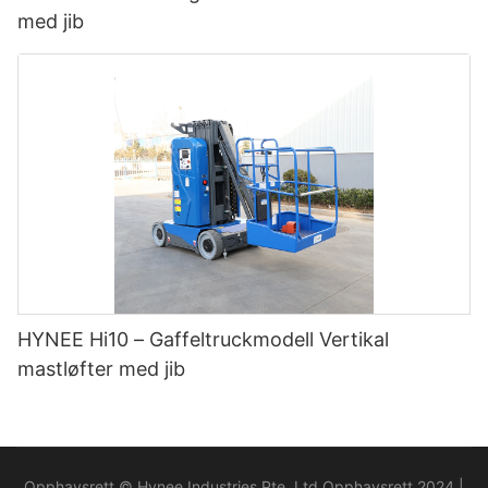
med jib
HYNEE Hi10 – Gaffeltruckmodell Vertikal
mastløfter med jib
Opphavsrett © Hynee Industries Pte. Ltd Opphavsrett 2024 |