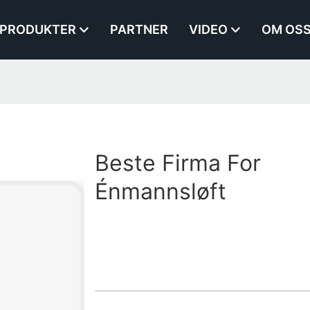
PRODUKTER
PARTNER
VIDEO
OM OS
Beste Firma For
Énmannsløft