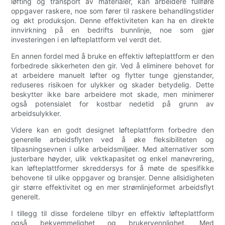
løfting og transport av materialer, kan arbeidere fullføre
oppgaver raskere, noe som fører til raskere behandlingstider
og økt produksjon. Denne effektiviteten kan ha en direkte
innvirkning på en bedrifts bunnlinje, noe som gjør
investeringen i en løfteplattform vel verdt det.
En annen fordel med å bruke en effektiv løfteplattform er den
forbedrede sikkerheten den gir. Ved å eliminere behovet for
at arbeidere manuelt løfter og flytter tunge gjenstander,
reduseres risikoen for ulykker og skader betydelig. Dette
beskytter ikke bare arbeidere mot skade, men minimerer
også potensialet for kostbar nedetid på grunn av
arbeidsulykker.
Videre kan en godt designet løfteplattform forbedre den
generelle arbeidsflyten ved å øke fleksibiliteten og
tilpasningsevnen i ulike arbeidsmiljøer. Med alternativer som
justerbare høyder, ulik vektkapasitet og enkel manøvrering,
kan løfteplattformer skreddersys for å møte de spesifikke
behovene til ulike oppgaver og bransjer. Denne allsidigheten
gir større effektivitet og en mer strømlinjeformet arbeidsflyt
generelt.
I tillegg til disse fordelene tilbyr en effektiv løfteplattform
også bekvemmelighet og brukervennlighet. Med