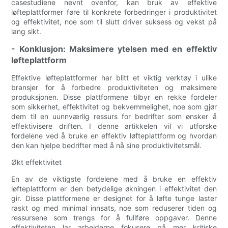
casestudiene nevnt ovenfor, kan bruk av effektive
løfteplattformer føre til konkrete forbedringer i produktivitet
og effektivitet, noe som til slutt driver suksess og vekst på
lang sikt.
- Konklusjon: Maksimere ytelsen med en effektiv
løfteplattform
Effektive løfteplattformer har blitt et viktig verktøy i ulike
bransjer for å forbedre produktiviteten og maksimere
produksjonen. Disse plattformene tilbyr en rekke fordeler
som sikkerhet, effektivitet og bekvemmelighet, noe som gjør
dem til en uunnværlig ressurs for bedrifter som ønsker å
effektivisere driften. I denne artikkelen vil vi utforske
fordelene ved å bruke en effektiv løfteplattform og hvordan
den kan hjelpe bedrifter med å nå sine produktivitetsmål.
Økt effektivitet
En av de viktigste fordelene med å bruke en effektiv
løfteplattform er den betydelige økningen i effektivitet den
gir. Disse plattformene er designet for å løfte tunge laster
raskt og med minimal innsats, noe som reduserer tiden og
ressursene som trengs for å fullføre oppgaver. Denne
effektiviteten lar arbeiderne fokusere på mer kritiske