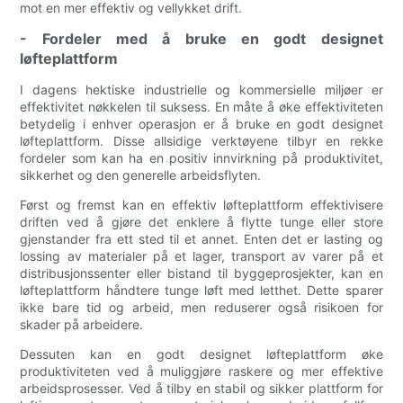
mot en mer effektiv og vellykket drift.
- Fordeler med å bruke en godt designet
løfteplattform
I dagens hektiske industrielle og kommersielle miljøer er
effektivitet nøkkelen til suksess. En måte å øke effektiviteten
betydelig i enhver operasjon er å bruke en godt designet
løfteplattform. Disse allsidige verktøyene tilbyr en rekke
fordeler som kan ha en positiv innvirkning på produktivitet,
sikkerhet og den generelle arbeidsflyten.
Først og fremst kan en effektiv løfteplattform effektivisere
driften ved å gjøre det enklere å flytte tunge eller store
gjenstander fra ett sted til et annet. Enten det er lasting og
lossing av materialer på et lager, transport av varer på et
distribusjonssenter eller bistand til byggeprosjekter, kan en
løfteplattform håndtere tunge løft med letthet. Dette sparer
ikke bare tid og arbeid, men reduserer også risikoen for
skader på arbeidere.
Dessuten kan en godt designet løfteplattform øke
produktiviteten ved å muliggjøre raskere og mer effektive
arbeidsprosesser. Ved å tilby en stabil og sikker plattform for