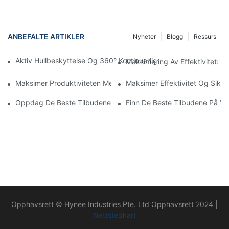
ANBEFALTE ARTIKLER
Nyheter
Blogg
Ressurs
Aktiv Hullbeskyttelse Og 360° Kontinuerlig Rotasjon: HYNEELI
Maksimering Av Effektivitet: D
Maksimer Produktiviteten Med En Effektiv Løfteplattform
Maksimer Effektivitet Og Sikk
Oppdag De Beste Tilbudene På Doble Master Vertikale Lifter Til
Finn De Beste Tilbudene På Ver
Opphavsrett © Hynee Industries Pte. Ltd Opphavsrett 2024 |
Nettstedkart