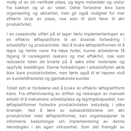
mulig ut av sin vertikale plass, og lagre materialer og utstyr
fra bakken og ut av veien. Dette forbedrer ikke bare
organisering og sikkerhet, men gir også mulighet for mer
effektiv bruk av plass, noe som til slutt fører til økt
produktivitet.
I en casestudie utført på et lager førte implementeringen av
en effektiv løfteplattform til en drastisk forbedring i
arbeidsflyt og produktivitet. Ved å bruke løfteplattformen til å
lagre og hente varer fra høye hyller, kunne arbeiderne få
tilgang til varelageret raskere og mer effektivt, noe som
reduserte tiden de brukte på å søke etter materialer og
oppfylle bestillinger. Denne forbedringen i arbeidsflyten økte
ikke bare produktiviteten, men førte også til et høyere nivå
av kundetilfredshet og gjentakende kunder.
Totalt sett er fordelene ved å bruke en effektiv løfteplattform
klare. Fra effektivisering av driften og reduksjon av manuelt
arbeid til å maksimere arbeidsplass og lagringskapasitet, kan
løfteplattformer forbedre produktiviteten betydelig i ulike
bransjer. Ved å lære av suksesshistoriene om økt
produktivitet med løfteplattformer, kan organisasjoner ta
informerte beslutninger om implementering av denne
teknologien i sin egen virksomhet. Som det fremgår av