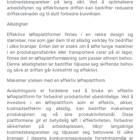
kostnadsbesparelser på lang sikt. Ved å optimalisere
arbeidsflyten og effektivisere driften kan bedrifter redusere
driftskostnader og til slutt forbedre bunnlinjen.
Allsidighet
Effektive løfteplattformer finnes i en rekke design og
størrelser, noe som gjør dem til et allsidig verktøy for bedrifter
i ulike bransjer. Enten det er snakk om å løfte tunge maskiner
i en produksjonsfabrikk eller transportere varer på et lager,
finnes det en løfteplattformløsning som passer ethvert behov.
Denne allsidigheten lar bedrifter tilpasse seg skiftende behov
og sikre at driften går knirkefritt og effektivt.
Maksimer ytelsen med en effektiv løfteplattform
Avslutningsvis er fordelene ved å bruke en effektiv
løfteplattform for forbedret produktivitet ubestridelige. Ved å
investere i en løfteplattform som er effektiv, sikker,
kostnadseffektiv og allsidig, kan bedrifter maksimere
produksjonen og nå sine produktivitetsmål. Disse
plattformene gir et betydelig løft i effektiviteten, forbedrer
sikkerheten på arbeidsplassen, tilbyr langsiktige
kostnadsbesparelser og tilpasser seg behovene til ulike
bransjer. I dagens konkurransepregede forretningsmiljø er