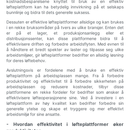
kostnadsbesparelsene knyttet til bruk av en effektiv
løfteplattform kan ha betydelig innvirkning på et selskaps
bunnlinje og bidra til dets generelle suksess.
Dessuten er effektive løfteplattformer allsidige og kan brukes
i en rekke bruksområder på tvers av ulike bransjer. Enten det
er på et lager, et produksjonsanlegg eller et
distribusjonssenter, kan disse plattformene bidra til å
effektivisere driften og forbedre arbeidsflyten. Med evnen til
å håndtere et bredt spekter av laster og tilpasse seg ulike
arbeidsmiljøer, gir løfteplattformer bedrifter en allsidig løsning
for deres løftebehov.
Avslutningsvis er fordelene med å bruke en effektiv
løfteplattform på arbeidsplassen mange. Fra å forbedre
produktivitet og effektivitet til å forbedre sikkerheten på
arbeidsplassen og redusere kostnader, tilbyr disse
plattformene en rekke fordeler for bedrifter som ønsker å
effektivisere løfteoperasjonene sine. Ved å investere i en
løfteplattform av høy kvalitet kan bedrifter forbedre sin
generelle ytelse og skape et tryggere og mer effektivt
arbeidsmiljø for sine ansatte.
- Hvordan effektivitet i løfteplattformer øker