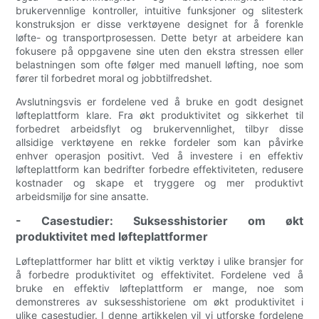
brukervennlige kontroller, intuitive funksjoner og slitesterk
konstruksjon er disse verktøyene designet for å forenkle
løfte- og transportprosessen. Dette betyr at arbeidere kan
fokusere på oppgavene sine uten den ekstra stressen eller
belastningen som ofte følger med manuell løfting, noe som
fører til forbedret moral og jobbtilfredshet.
Avslutningsvis er fordelene ved å bruke en godt designet
løfteplattform klare. Fra økt produktivitet og sikkerhet til
forbedret arbeidsflyt og brukervennlighet, tilbyr disse
allsidige verktøyene en rekke fordeler som kan påvirke
enhver operasjon positivt. Ved å investere i en effektiv
løfteplattform kan bedrifter forbedre effektiviteten, redusere
kostnader og skape et tryggere og mer produktivt
arbeidsmiljø for sine ansatte.
- Casestudier: Suksesshistorier om økt
produktivitet med løfteplattformer
Løfteplattformer har blitt et viktig verktøy i ulike bransjer for
å forbedre produktivitet og effektivitet. Fordelene ved å
bruke en effektiv løfteplattform er mange, noe som
demonstreres av suksesshistoriene om økt produktivitet i
ulike casestudier. I denne artikkelen vil vi utforske fordelene