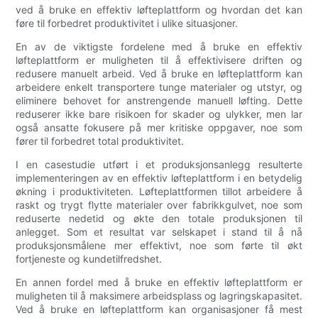
ved å bruke en effektiv løfteplattform og hvordan det kan
føre til forbedret produktivitet i ulike situasjoner.
En av de viktigste fordelene med å bruke en effektiv
løfteplattform er muligheten til å effektivisere driften og
redusere manuelt arbeid. Ved å bruke en løfteplattform kan
arbeidere enkelt transportere tunge materialer og utstyr, og
eliminere behovet for anstrengende manuell løfting. Dette
reduserer ikke bare risikoen for skader og ulykker, men lar
også ansatte fokusere på mer kritiske oppgaver, noe som
fører til forbedret total produktivitet.
I en casestudie utført i et produksjonsanlegg resulterte
implementeringen av en effektiv løfteplattform i en betydelig
økning i produktiviteten. Løfteplattformen tillot arbeidere å
raskt og trygt flytte materialer over fabrikkgulvet, noe som
reduserte nedetid og økte den totale produksjonen til
anlegget. Som et resultat var selskapet i stand til å nå
produksjonsmålene mer effektivt, noe som førte til økt
fortjeneste og kundetilfredshet.
En annen fordel med å bruke en effektiv løfteplattform er
muligheten til å maksimere arbeidsplass og lagringskapasitet.
Ved å bruke en løfteplattform kan organisasjoner få mest