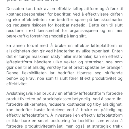
Dessuten kan bruk av en effektiv løfteplattform også føre til
kostnadsbesparelser for bedrifter. Ved å effektivisere driften
og øke effektiviteten kan bedrifter spare på lønnskostnader
og redusere risikoen for kostbar nedetid. Dette kan til slutt
resultere i økt lønnsomhet for organisasjonen og en mer
bærekraftig forretningsmodell på lang sikt.
En annen fordel med å bruke en effektiv løfteplattform er
allsidigheten den gir ved håndtering av ulike typer last. Enten
det er tunge maskiner, utstyr eller materialer, kan en effektiv
løfteplattform håndtere ulike vekter og størrelser, noe som
gjør den til et allsidig verktøy for et bredt spekter av bransjer.
Denne fleksibiliteten lar bedrifter tilpasse seg skiftende
behov og krav, noe som til slutt fører til økt produktivitet og
effektivitet.
Avslutningsvis kan bruk av en effektiv løfteplattform forbedre
produktiviteten på arbeidsplassen betydelig. Ved å spare tid,
forbedre sikkerheten, redusere kostnader og tilby allsidighet,
kan bedrifter høste fordelene ved å bruke en pålitelig og
effektiv løfteplattform. Å investere i en effektiv løfteplattform
er ikke bare en smart beslutning for bedrifter som ønsker å
forbedre produktivitetsnivået, men også et strategisk trekk