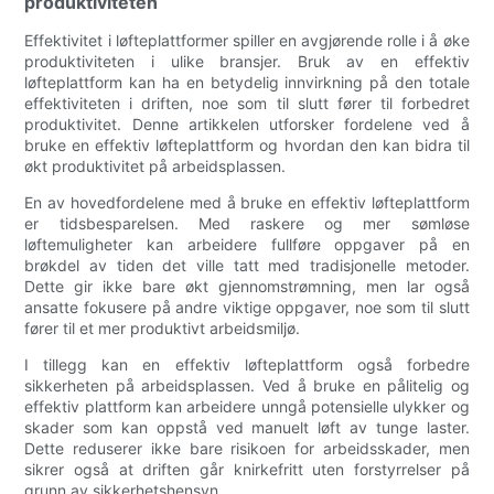
produktiviteten
Effektivitet i løfteplattformer spiller en avgjørende rolle i å øke
produktiviteten i ulike bransjer. Bruk av en effektiv
løfteplattform kan ha en betydelig innvirkning på den totale
effektiviteten i driften, noe som til slutt fører til forbedret
produktivitet. Denne artikkelen utforsker fordelene ved å
bruke en effektiv løfteplattform og hvordan den kan bidra til
økt produktivitet på arbeidsplassen.
En av hovedfordelene med å bruke en effektiv løfteplattform
er tidsbesparelsen. Med raskere og mer sømløse
løftemuligheter kan arbeidere fullføre oppgaver på en
brøkdel av tiden det ville tatt med tradisjonelle metoder.
Dette gir ikke bare økt gjennomstrømning, men lar også
ansatte fokusere på andre viktige oppgaver, noe som til slutt
fører til et mer produktivt arbeidsmiljø.
I tillegg kan en effektiv løfteplattform også forbedre
sikkerheten på arbeidsplassen. Ved å bruke en pålitelig og
effektiv plattform kan arbeidere unngå potensielle ulykker og
skader som kan oppstå ved manuelt løft av tunge laster.
Dette reduserer ikke bare risikoen for arbeidsskader, men
sikrer også at driften går knirkefritt uten forstyrrelser på
grunn av sikkerhetshensyn.