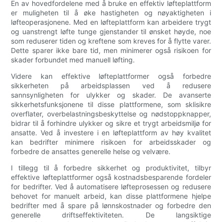
En av hovedfordelene med å bruke en effektiv løfteplattform
er muligheten til å øke hastigheten og nøyaktigheten i
løfteoperasjonene. Med en løfteplattform kan arbeidere trygt
og uanstrengt løfte tunge gjenstander til ønsket høyde, noe
som reduserer tiden og kreftene som kreves for å flytte varer.
Dette sparer ikke bare tid, men minimerer også risikoen for
skader forbundet med manuell løfting.
Videre kan effektive løfteplattformer også forbedre
sikkerheten på arbeidsplassen ved å redusere
sannsynligheten for ulykker og skader. De avanserte
sikkerhetsfunksjonene til disse plattformene, som sklisikre
overflater, overbelastningsbeskyttelse og nødstoppknapper,
bidrar til å forhindre ulykker og sikre et trygt arbeidsmiljø for
ansatte. Ved å investere i en løfteplattform av høy kvalitet
kan bedrifter minimere risikoen for arbeidsskader og
forbedre de ansattes generelle helse og velvære.
I tillegg til å forbedre sikkerhet og produktivitet, tilbyr
effektive løfteplattformer også kostnadsbesparende fordeler
for bedrifter. Ved å automatisere løfteprosessen og redusere
behovet for manuelt arbeid, kan disse plattformene hjelpe
bedrifter med å spare på lønnskostnader og forbedre den
generelle driftseffektiviteten. De langsiktige