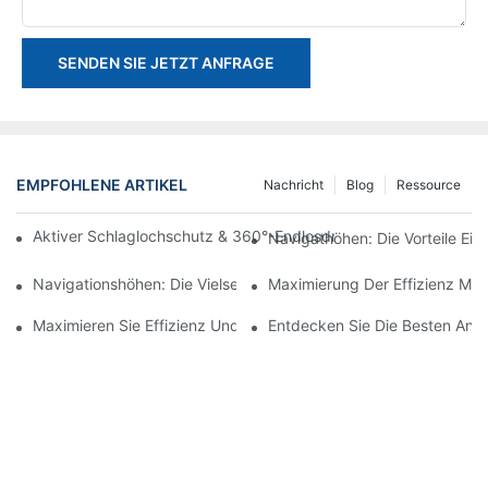
SENDEN SIE JETZT ANFRAGE
EMPFOHLENE ARTIKEL
Nachricht
Blog
Ressource
Aktiver Schlaglochschutz & 360°-Endlosdrehung: HYNEELIFT H
Navigathöhen: Die Vorteile Ein
Navigationshöhen: Die Vielseitigkeit Des Drückens Um Vertikal
Maximierung Der Effizienz Mit 
Maximieren Sie Effizienz Und Sicherheit Mit Fahrbaren Ein-M
Entdecken Sie Die Besten Ange