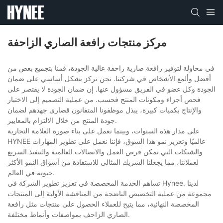
مركز منتجات رافعة الصاري الزاحفة
في محاولة لتوفير رافعة صارية زاحفة عالية الجودة، قمنا بتجميع بعض من
أفضل وألمع الأشخاص في شركتنا. نحن نركز بشكل أساسي على ضمان
الجودة وكل عضو في الفريق مسؤول عنها. إن ضمان الجودة لا يقتصر على
فحص أجزاء ومكونات المنتج فحسب. من عملية التصميم إلى الاختبار
والإنتاج بكميات كبيرة، يبذل موظفونا المتفانون قصارى جهدهم لضمان
جودة المنتج من خلال الالتزام بالمعايير.
على مدار هذه السنوات، وبينما نعمل على بناء صورة العلامة التجارية
HYNEE عالميًا وتعزيز نمو هذا السوق، فإننا نعمل على تطوير المهارات
والشبكات التي تمكن فرص العمل والاتصالات العالمية والتنفيذ السريع
لعملائنا، مما يجعلنا الشريك المثالي للاستفادة من أسواق النمو الأكثر
حيوية في العالم.
تساهم الخدمة المخصصة في تعزيز تطوير الشركة في Hynee. لدينا
مجموعة من عملية التخصيص الناضجة من المناقشة الأولية إلى المنتجات
المخصصة النهائية، مما يتيح للعملاء الحصول على منتجات مثل رافعة
الصاري الزاحف بمواصفات وأنماط مختلفة.