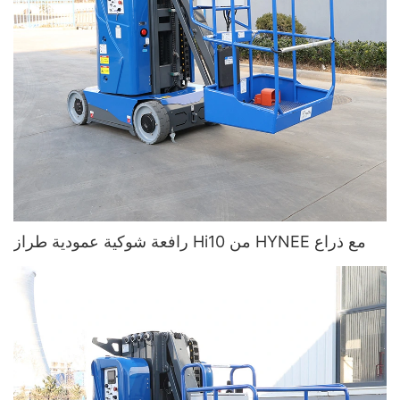
رافعة شوكية عمودية طراز Hi10 من HYNEE مع ذراع