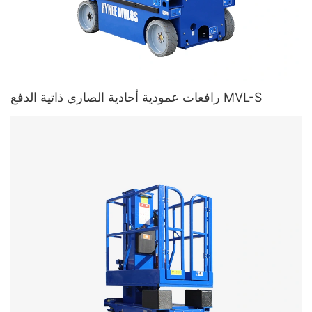
رافعات عمودية أحادية الصاري ذاتية الدفع MVL-S